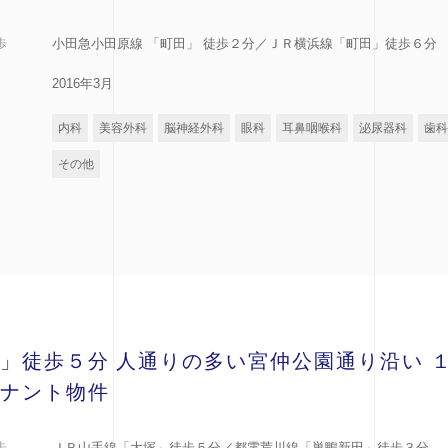
歩
小田急小田原線 「町田」 徒歩２分／ＪＲ横浜線「町田」徒歩６分
2016年3月
内科
美容外科
脳神経外科
眼科
耳鼻咽喉科
泌尿器科
歯科
その他
」徒歩５分 人通りの多い宮仲公園通り沿い 
ナント物件
歩
ＪＲ山手線「大塚」徒歩５分／都電荒川線「巣鴨新田」徒歩３分