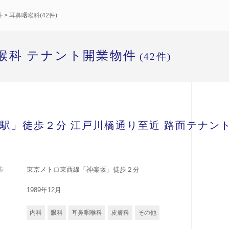
件
> 耳鼻咽喉科(42件)
喉科 テナント開業物件
(42件)
駅」徒歩２分 江戸川橋通り至近 路面テナン
歩
東京メトロ東西線「神楽坂」徒歩２分
1989年12月
内科
眼科
耳鼻咽喉科
皮膚科
その他