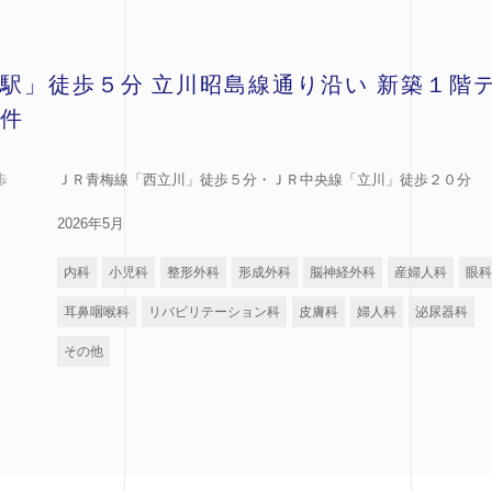
駅」徒歩５分 立川昭島線通り沿い 新築１階
件
歩
ＪＲ青梅線「西立川」徒歩５分・ＪＲ中央線「立川」徒歩２０分
2026年5月
内科
小児科
整形外科
形成外科
脳神経外科
産婦人科
眼科
耳鼻咽喉科
リバビリテーション科
皮膚科
婦人科
泌尿器科
その他