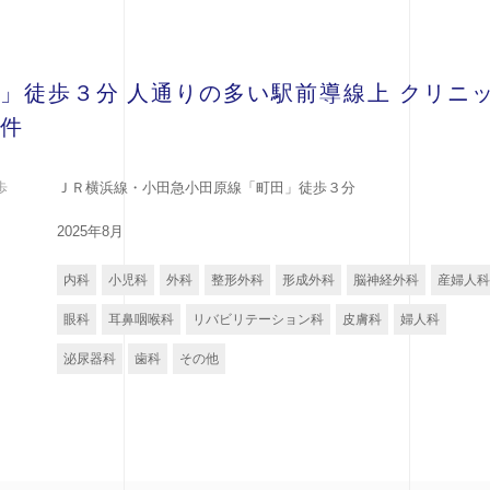
」徒歩３分 人通りの多い駅前導線上 クリニ
件
歩
ＪＲ横浜線・小田急小田原線「町田」徒歩３分
2025年8月
内科
小児科
外科
整形外科
形成外科
脳神経外科
産婦人科
眼科
耳鼻咽喉科
リバビリテーション科
皮膚科
婦人科
泌尿器科
歯科
その他