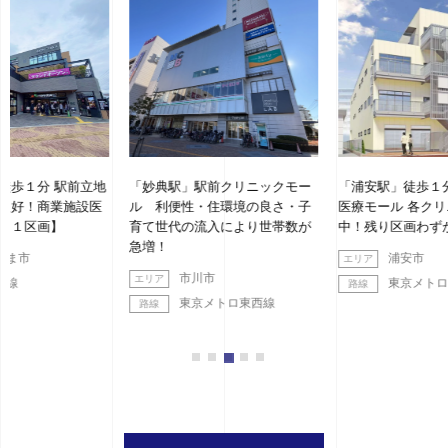
地
「妙典駅」駅前クリニックモー
「浦安駅」徒歩１分 新築都市型
医
ル 利便性・住環境の良さ・子
医療モール 各クリニック盛業
育て世代の流入により世帯数が
中！残り区画わずか！
急増！
浦安市
市川市
東京メトロ東西線
東京メトロ東西線