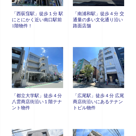
「西荻窪駅」徒歩１分 駅
「南浦和駅」徒歩４分 交
にとにかく近い南口駅前
通量の多い文化通り沿い
1階物件！
路面店舗
「都立大学駅」徒歩４分
「広尾駅」徒歩４分 広尾
八雲商店街沿い１階テナ
商店街沿いにあるテナン
ント物件
トビル物件