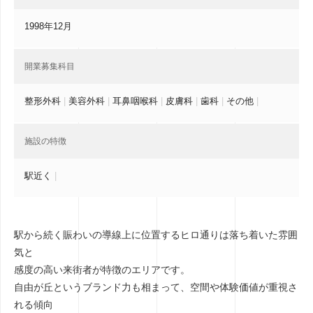
1998年12月
開業募集科目
整形外科
|
美容外科
|
耳鼻咽喉科
|
皮膚科
|
歯科
|
その他
|
施設の特徴
駅近く
|
駅から続く賑わいの導線上に位置するヒロ通りは落ち着いた雰囲
気と
感度の高い来街者が特徴のエリアです。
自由が丘というブランド力も相まって、空間や体験価値が重視さ
れる傾向