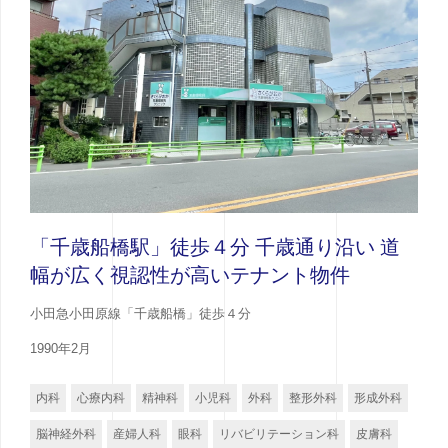
「千歳船橋駅」徒歩４分 千歳通り沿い 道
幅が広く視認性が高いテナント物件
小田急小田原線「千歳船橋」徒歩４分
1990年2月
内科
心療内科
精神科
小児科
外科
整形外科
形成外科
脳神経外科
産婦人科
眼科
リバビリテーション科
皮膚科