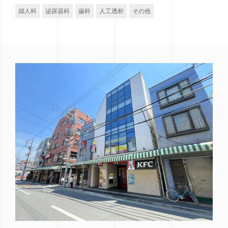
婦人科
泌尿器科
歯科
人工透析
その他