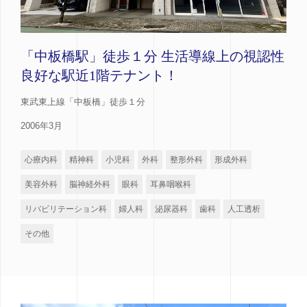
「中板橋駅」徒歩１分 生活導線上の視認性
良好な駅近1階テナント！
東武東上線「中板橋」徒歩１分
2006年3月
心療内科
精神科
小児科
外科
整形外科
形成外科
美容外科
脳神経外科
眼科
耳鼻咽喉科
リバビリテーション科
婦人科
泌尿器科
歯科
人工透析
その他