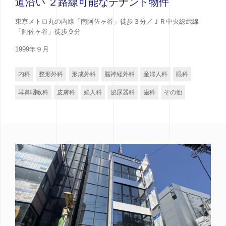
道沿い ２路線可能なテナント物件
東京メトロ丸の内線「南阿佐ヶ谷」徒歩３分／ＪＲ中央総武線
「阿佐ヶ谷」徒歩９分
1999年９月
内科
整形外科
形成外科
脳神経外科
産婦人科
眼科
耳鼻咽喉科
皮膚科
婦人科
泌尿器科
歯科
その他