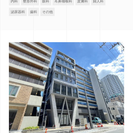
内科
整形外科
眼科
耳鼻咽喉科
皮膚科
婦人科
泌尿器科
歯科
その他