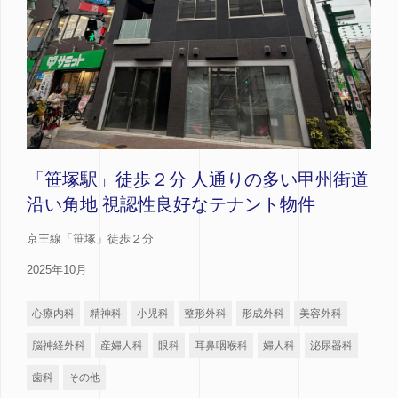
「笹塚駅」徒歩２分 人通りの多い甲州街道
沿い角地 視認性良好なテナント物件
京王線「笹塚」徒歩２分
2025年10月
心療内科
精神科
小児科
整形外科
形成外科
美容外科
脳神経外科
産婦人科
眼科
耳鼻咽喉科
婦人科
泌尿器科
歯科
その他