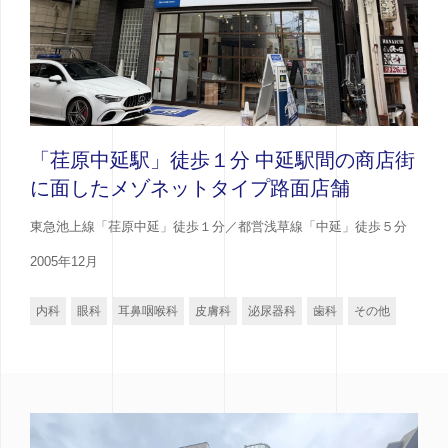
「荏原中延駅」徒歩１分 中延駅間の商店街
に面したメゾネットタイプ路面店舗
東急池上線「荏原中延」徒歩１分／都営浅草線「中延」徒歩５分
2005年12月
内科
眼科
耳鼻咽喉科
皮膚科
泌尿器科
歯科
その他