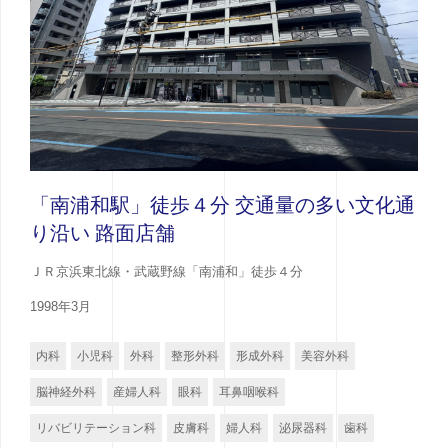
「南浦和駅」徒歩４分 交通量の多い文化通
り沿い 路面店舗
ＪＲ京浜東北線・武蔵野線「南浦和」徒歩４分
1998年3月
内科
小児科
外科
整形外科
形成外科
美容外科
脳神経外科
産婦人科
眼科
耳鼻咽喉科
リバビリテーション科
皮膚科
婦人科
泌尿器科
歯科