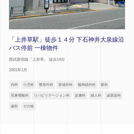
「上井草駅」徒歩１４分 下石神井大泉線沿
バス停前 一棟物件
西武新宿線「上井草」 徒歩14分
2001年1月
内科
小児科
整形外科
形成外科
脳神経外科
眼科
耳鼻咽喉科
リバビリテーション科
皮膚科
婦人科
泌尿器科
歯科
その他