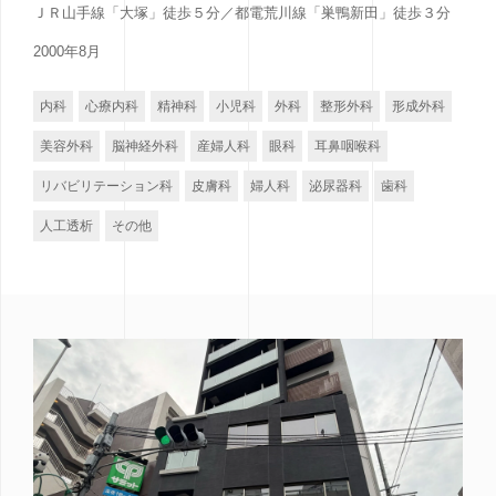
ＪＲ山手線「大塚」徒歩５分／都電荒川線「巣鴨新田」徒歩３分
2000年8月
内科
心療内科
精神科
小児科
外科
整形外科
形成外科
美容外科
脳神経外科
産婦人科
眼科
耳鼻咽喉科
リバビリテーション科
皮膚科
婦人科
泌尿器科
歯科
人工透析
その他