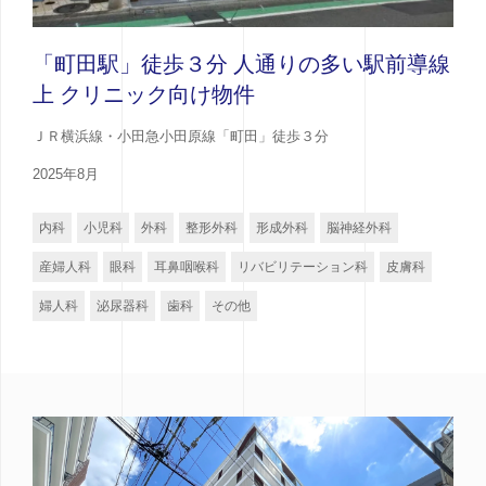
「町田駅」徒歩３分 人通りの多い駅前導線
上 クリニック向け物件
ＪＲ横浜線・小田急小田原線「町田」徒歩３分
2025年8月
内科
小児科
外科
整形外科
形成外科
脳神経外科
産婦人科
眼科
耳鼻咽喉科
リバビリテーション科
皮膚科
婦人科
泌尿器科
歯科
その他