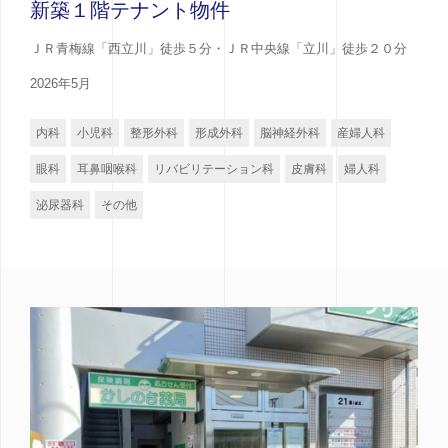
新築１階テナント物件
ＪＲ青梅線「西立川」徒歩５分・ＪＲ中央線「立川」徒歩２０分
2026年5月
内科
小児科
整形外科
形成外科
脳神経外科
産婦人科
眼科
耳鼻咽喉科
リバビリテーション科
皮膚科
婦人科
泌尿器科
その他