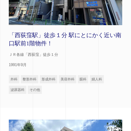
「西荻窪駅」徒歩１分 駅にとにかく近い南
口駅前1階物件！
ＪＲ各線「西荻窪」徒歩１分
1991年9月
外科
整形外科
形成外科
美容外科
眼科
婦人科
泌尿器科
その他