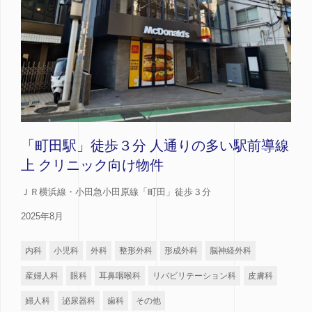
「町田駅」徒歩３分 人通りの多い駅前導線
上 クリニック向け物件
ＪＲ横浜線・小田急小田原線「町田」徒歩３分
2025年8月
内科
小児科
外科
整形外科
形成外科
脳神経外科
産婦人科
眼科
耳鼻咽喉科
リバビリテーション科
皮膚科
婦人科
泌尿器科
歯科
その他