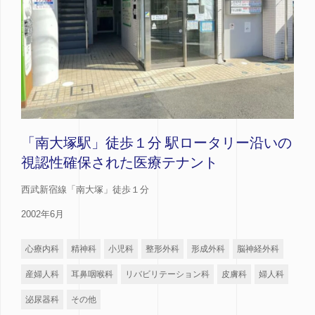
「南大塚駅」徒歩１分 駅ロータリー沿いの
視認性確保された医療テナント
西武新宿線「南大塚」徒歩１分
2002年6月
心療内科
精神科
小児科
整形外科
形成外科
脳神経外科
産婦人科
耳鼻咽喉科
リバビリテーション科
皮膚科
婦人科
泌尿器科
その他