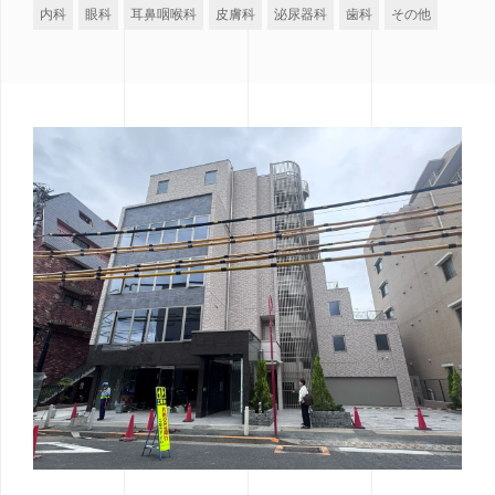
内科
眼科
耳鼻咽喉科
皮膚科
泌尿器科
歯科
その他