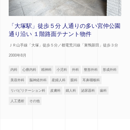
「大塚駅」徒歩５分 人通りの多い宮仲公園
通り沿い １階路面テナント物件
ＪＲ山手線「大塚」徒歩５分／都電荒川線「巣鴨新田」徒歩３分
2000年8月
内科
心療内科
精神科
小児科
外科
整形外科
形成外科
美容外科
脳神経外科
産婦人科
眼科
耳鼻咽喉科
リバビリテーション科
皮膚科
婦人科
泌尿器科
歯科
人工透析
その他