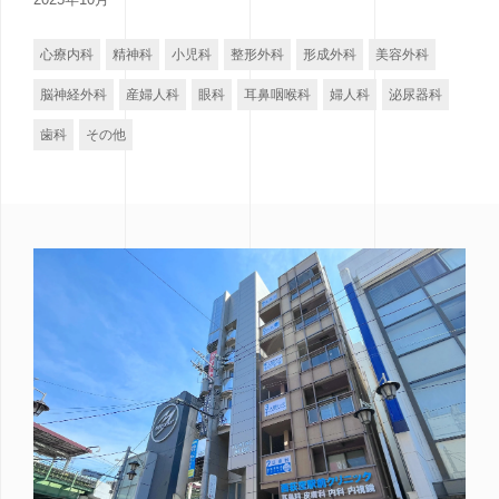
心療内科
精神科
小児科
整形外科
形成外科
美容外科
脳神経外科
産婦人科
眼科
耳鼻咽喉科
婦人科
泌尿器科
歯科
その他