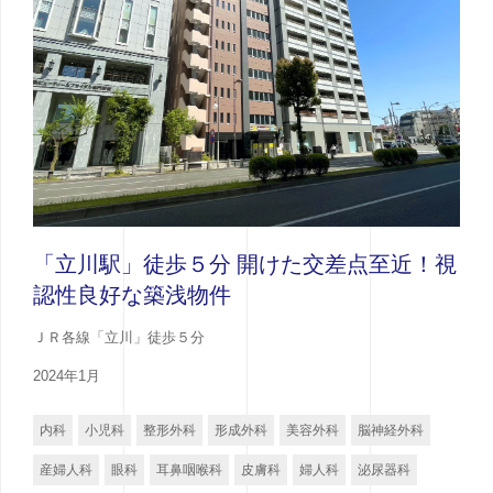
「立川駅」徒歩５分 開けた交差点至近！視
認性良好な築浅物件
ＪＲ各線「立川」徒歩５分
2024年1月
内科
小児科
整形外科
形成外科
美容外科
脳神経外科
産婦人科
眼科
耳鼻咽喉科
皮膚科
婦人科
泌尿器科