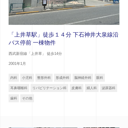
「上井草駅」徒歩１４分 下石神井大泉線沿
バス停前 一棟物件
西武新宿線「上井草」 徒歩14分
2001年1月
内科
小児科
整形外科
形成外科
脳神経外科
眼科
耳鼻咽喉科
リバビリテーション科
皮膚科
婦人科
泌尿器科
歯科
その他