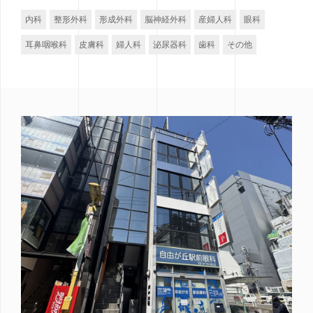
内科
整形外科
形成外科
脳神経外科
産婦人科
眼科
耳鼻咽喉科
皮膚科
婦人科
泌尿器科
歯科
その他