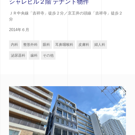
シャレビル２階 テナント物件
ＪＲ中央線「吉祥寺」徒歩２分／京王井の頭線「吉祥寺」徒歩２
分
2014年６月
内科
整形外科
眼科
耳鼻咽喉科
皮膚科
婦人科
泌尿器科
歯科
その他