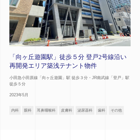
「向ヶ丘遊園駅」徒歩５分 登戸2号線沿い
再開発エリア築浅テナント物件
小田急小田原線「向ヶ丘遊園」駅 徒歩３分・JR南武線「登戸」駅
徒歩５分
2023年5月
内科
眼科
耳鼻咽喉科
皮膚科
泌尿器科
歯科
その他