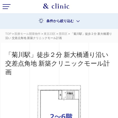
条件から絞り込む
TOP
>
医療モール開業物件
>
東京23区
>
墨田区
> 「菊川駅」徒歩２分 新大橋通り
沿い 交差点角地 新築クリニックモール計画
「菊川駅」徒歩２分 新大橋通り沿い
交差点角地 新築クリニックモール計
画