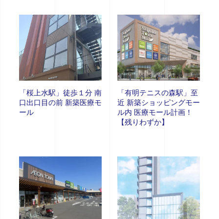
「桜上水駅」徒歩１分 南
「有明テニスの森駅」至
口出口目の前 新築医療モ
近 新築ショッピングモー
ール
ル内 医療モール計画！
【残りわずか】