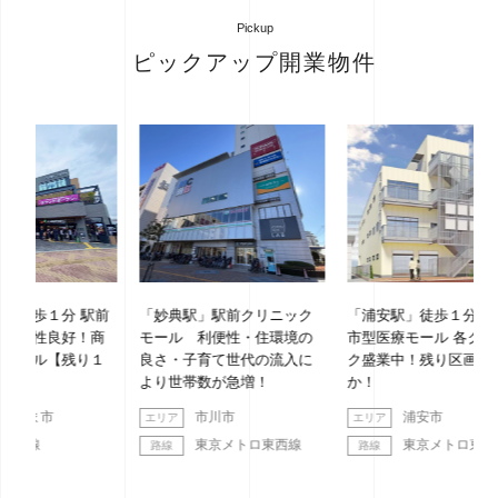
Pickup
ピックアップ開業物件
駅前
「妙典駅」駅前クリニック
「浦安駅」徒歩１分 新築都
「
！商
モール 利便性・住環境の
市型医療モール 各クリニッ
ッ
り１
良さ・子育て世代の流入に
ク盛業中！残り区画わず
より世帯数が急増！
か！
市川市
浦安市
東京メトロ東西線
東京メトロ東西線