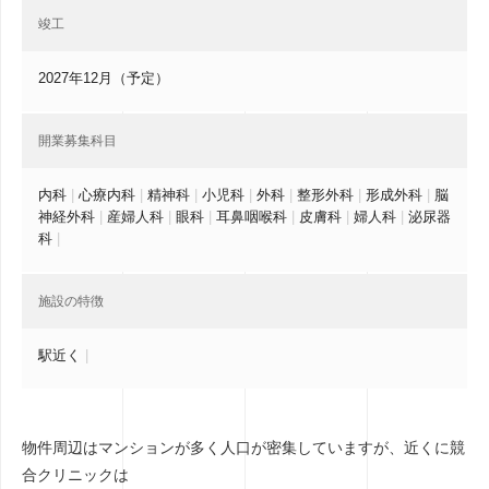
竣工
2027年12月（予定）
開業募集科目
内科
|
心療内科
|
精神科
|
小児科
|
外科
|
整形外科
|
形成外科
|
脳
神経外科
|
産婦人科
|
眼科
|
耳鼻咽喉科
|
皮膚科
|
婦人科
|
泌尿器
科
|
施設の特徴
駅近く
|
物件周辺はマンションが多く人口が密集していますが、近くに競
合クリニックは