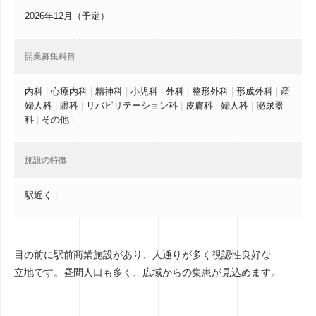
2026年12月（予定）
開業募集科目
内科
|
心療内科
|
精神科
|
小児科
|
外科
|
整形外科
|
形成外科
|
産
婦人科
|
眼科
|
リバビリテーション科
|
皮膚科
|
婦人科
|
泌尿器
科
|
その他
|
施設の特徴
駅近く
|
目の前に駅前商業施設があり、人通りが多く視認性良好な
立地です。昼間人口も多く、広域からの集患が見込めます。