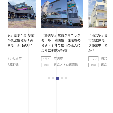
 駅前
「妙典駅」駅前クリニック
「浦安駅」徒歩１分 新築都
「
！商
モール 利便性・住環境の
市型医療モール 各クリニッ
ッ
り１
良さ・子育て世代の流入に
ク盛業中！残り区画わず
より世帯数が急増！
か！
市川市
浦安市
東京メトロ東西線
東京メトロ東西線