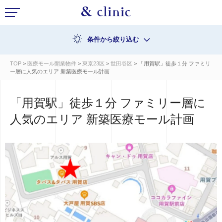
条件から絞り込む
TOP
>
医療モール開業物件
>
東京23区
>
世田谷区
> 「用賀駅」徒歩１分 ファミリ
ー層に人気のエリア 新築医療モール計画
「用賀駅」徒歩１分 ファミリー層に
人気のエリア 新築医療モール計画