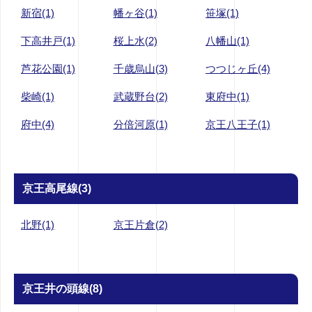
新宿(1)
幡ヶ谷(1)
笹塚(1)
下高井戸(1)
桜上水(2)
八幡山(1)
芦花公園(1)
千歳烏山(3)
つつじヶ丘(4)
柴崎(1)
武蔵野台(2)
東府中(1)
府中(4)
分倍河原(1)
京王八王子(1)
京王高尾線(3)
北野(1)
京王片倉(2)
京王井の頭線(8)