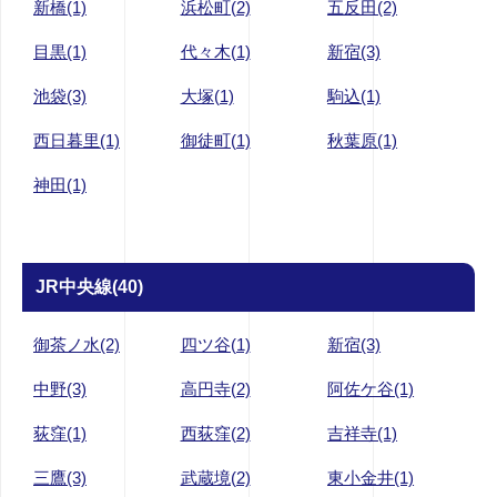
新橋(1)
浜松町(2)
五反田(2)
目黒(1)
代々木(1)
新宿(3)
池袋(3)
大塚(1)
駒込(1)
西日暮里(1)
御徒町(1)
秋葉原(1)
神田(1)
JR中央線(40)
御茶ノ水(2)
四ツ谷(1)
新宿(3)
中野(3)
高円寺(2)
阿佐ケ谷(1)
荻窪(1)
西荻窪(2)
吉祥寺(1)
三鷹(3)
武蔵境(2)
東小金井(1)