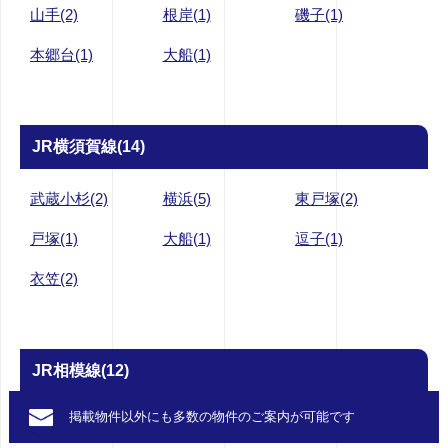
山手(2)
根岸(1)
磯子(1)
本郷台(1)
大船(1)
JR横須賀線(14)
武蔵小杉(2)
横浜(5)
東戸塚(2)
戸塚(1)
大船(1)
逗子(1)
衣笠(2)
JR相模線(12)
掲載物件以外にも多数の
物件のご案内が可能です
橋本(2)
南橋本(1)
上溝(1)