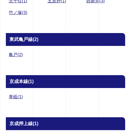
北千住(1)
五反野(1)
西新井(3)
竹ノ塚(3)
東武亀戸線(2)
亀戸(2)
京成本線(1)
青砥(1)
京成押上線(1)