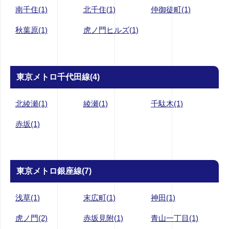
南千住(1)
北千住(1)
仲御徒町(1)
秋葉原(1)
虎ノ門ヒルズ(1)
東京メトロ千代田線(4)
北綾瀬(1)
綾瀬(1)
千駄木(1)
赤坂(1)
東京メトロ銀座線(7)
浅草(1)
末広町(1)
神田(1)
虎ノ門(2)
赤坂見附(1)
青山一丁目(1)