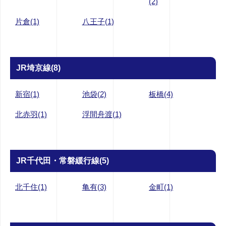
(2)
片倉(1)
八王子(1)
JR埼京線(8)
新宿(1)
池袋(2)
板橋(4)
北赤羽(1)
浮間舟渡(1)
JR千代田・常磐緩行線(5)
北千住(1)
亀有(3)
金町(1)