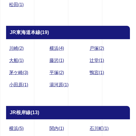
松田(1)
JR東海道本線(19)
川崎(2)
横浜(4)
戸塚(2)
大船(1)
藤沢(1)
辻堂(1)
茅ケ崎(3)
平塚(2)
鴨宮(1)
小田原(1)
湯河原(1)
JR根岸線(13)
横浜(5)
関内(1)
石川町(1)