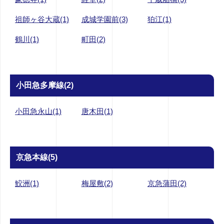
祖師ヶ谷大蔵(1)
成城学園前(3)
狛江(1)
鶴川(1)
町田(2)
小田急多摩線(2)
小田急永山(1)
唐木田(1)
京急本線(5)
鮫洲(1)
梅屋敷(2)
京急蒲田(2)