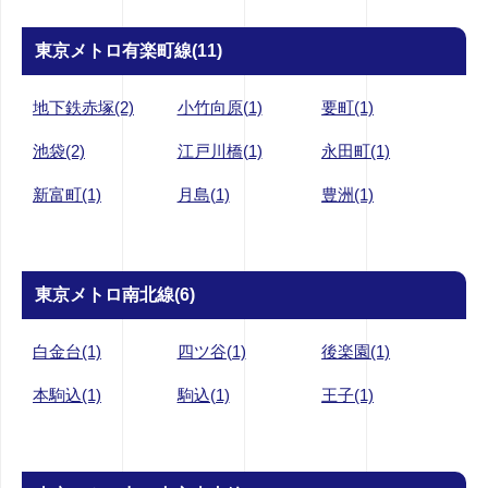
東京メトロ有楽町線(11)
地下鉄赤塚(2)
小竹向原(1)
要町(1)
池袋(2)
江戸川橋(1)
永田町(1)
新富町(1)
月島(1)
豊洲(1)
東京メトロ南北線(6)
白金台(1)
四ツ谷(1)
後楽園(1)
本駒込(1)
駒込(1)
王子(1)