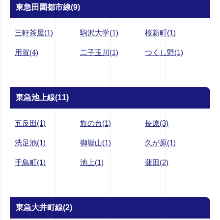
東急田園都市線(9)
三軒茶屋(1)
駒沢大学(1)
桜新町(1)
用賀(4)
二子玉川(1)
つくし野(1)
東急池上線(11)
五反田(1)
旗の台(1)
長原(3)
洗足池(1)
御嶽山(1)
久が原(1)
千鳥町(1)
池上(1)
蒲田(2)
東急大井町線(2)