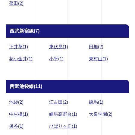
蒲田(2)
西武新宿線(7)
下井草(1)
東伏見(1)
田無(2)
花小金井(1)
小平(1)
東村山(1)
西武池袋線(11)
池袋(2)
江古田(2)
練馬(1)
中村橋(1)
練馬高野台(1)
大泉学園(2)
保谷(1)
ひばりヶ丘(1)