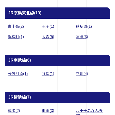
JR京浜東北線(13)
東十条(2)
王子(1)
秋葉原(1)
浜松町(1)
大森(5)
蒲田(3)
JR南武線(6)
分倍河原(1)
谷保(1)
立川(4)
JR横浜線(7)
成瀬(2)
町田(3)
八王子みなみ野