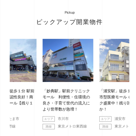
Pickup
ピックアップ開業物件
 駅前
「妙典駅」駅前クリニック
「浦安駅」徒歩１分 新築都
「
！商
モール 利便性・住環境の
市型医療モール 各クリニッ
ッ
り１
良さ・子育て世代の流入に
ク盛業中！残り区画わず
より世帯数が急増！
か！
市川市
浦安市
東京メトロ東西線
東京メトロ東西線