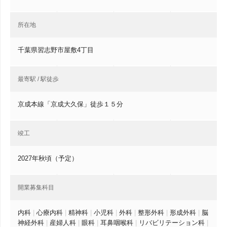
所在地
千葉県習志野市屋敷4丁目
最寄駅 / 駅徒歩
京成本線「京成大久保」徒歩１５分
竣工
2027年秋頃（予定）
開業募集科目
内科
|
心療内科
|
精神科
|
小児科
|
外科
|
整形外科
|
形成外科
|
脳
神経外科
|
産婦人科
|
眼科
|
耳鼻咽喉科
|
リバビリテーション科
|