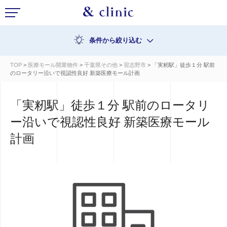
条件から絞り込む
TOP
>
医療モール開業物件
>
千葉県その他
>
習志野市
> 「実籾駅」徒歩１分 駅前
のロータリー沿いで視認性良好 新築医療モール計画
「実籾駅」徒歩１分 駅前のロータリ
ー沿いで視認性良好 新築医療モール
計画