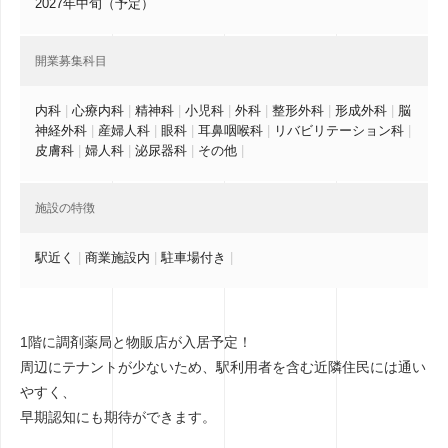
2027年中旬（予定）
開業募集科目
内科
|
心療内科
|
精神科
|
小児科
|
外科
|
整形外科
|
形成外科
|
脳
神経外科
|
産婦人科
|
眼科
|
耳鼻咽喉科
|
リバビリテーション科
|
皮膚科
|
婦人科
|
泌尿器科
|
その他
|
施設の特徴
駅近く
|
商業施設内
|
駐車場付き
|
1階に調剤薬局と物販店が入居予定！
周辺にテナントが少ないため、駅利用者を含む近隣住民には通い
やすく、
早期認知にも期待ができます。