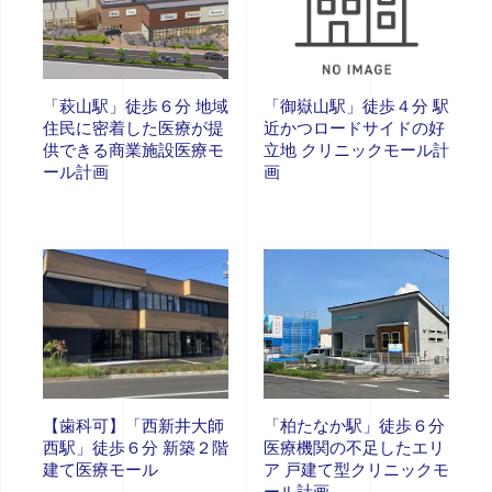
「萩山駅」徒歩６分 地域
「御嶽山駅」徒歩４分 駅
住民に密着した医療が提
近かつロードサイドの好
供できる商業施設医療モ
立地 クリニックモール計
ール計画
画
【歯科可】「西新井大師
「柏たなか駅」徒歩６分
西駅」徒歩６分 新築２階
医療機関の不足したエリ
建て医療モール
ア 戸建て型クリニックモ
ール計画