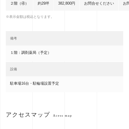
２階（④）
約29坪
382,800円
お問合せください
お
※表示金額は税込となります。
備考
１階：調剤薬局（予定）
設備
駐車場16台・駐輪場設置予定
アクセスマップ
Acess map