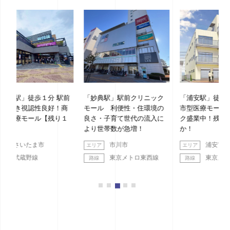
 駅前
「妙典駅」駅前クリニック
「浦安駅」徒歩１分 新築都
好！商
モール 利便性・住環境の
市型医療モール 各クリニッ
残り１
良さ・子育て世代の流入に
ク盛業中！残り区画わず
より世帯数が急増！
か！
市川市
浦安市
東京メトロ東西線
東京メトロ東西線