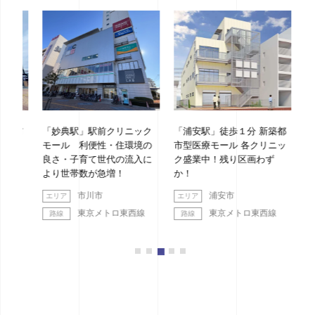
駅前
「妙典駅」駅前クリニック
「浦安駅」徒歩１分 新築都
「綱
！商
モール 利便性・住環境の
市型医療モール 各クリニッ
ッド
り１
良さ・子育て世代の流入に
ク盛業中！残り区画わず
より世帯数が急増！
か！
市川市
浦安市
東京メトロ東西線
東京メトロ東西線