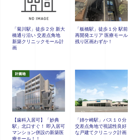
「菊川駅」徒歩２分 新大
「板橋駅」徒歩１分 駅前
橋通り沿い 交差点角地
再開発エリア 医療モール
新築クリニックモール計
残り区画わずか！
画
【歯科入居可】「妙典
「姉ケ崎駅」バス１０分
駅」北口すぐ！ 即入居可
交差点角地で視認性良好
マンション併設の新築医
な戸建てクリニック計画
療モール！！