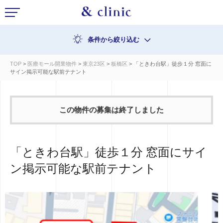
条件から絞り込む
TOP
>
医療モール開業物件
>
東京23区
>
板橋区
> 「ときわ台駅」徒歩１分 窓面に
サイン掲示可能な駅前テナント
この物件の募集は終了しました
「ときわ台駅」徒歩１分 窓面にサイ
ン掲示可能な駅前テナント