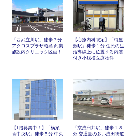
「西武立川駅」徒歩７分
【心療内科限定】「梅屋
アクロスプラザ昭島 商業
敷駅」徒歩１分 住民の生
施設内クリニック区画！
活導線上に位置する内装
付き小規模医療物件
【1階募集中！】「横須
「京成臼井駅」徒歩１８
賀中央駅」徒歩５分 中央
分 交通量の多い成田街道