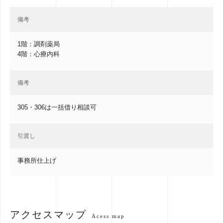
備考
1階：調剤薬局
4階：心療内科
備考
305・306は一括借り相談可
引渡し
事務所仕上げ
アクセスマップ
Acess map