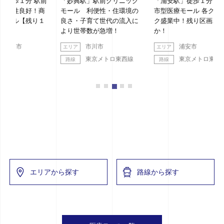
 駅前
「妙典駅」駅前クリニック
「浦安駅」徒歩１分 新築都
「
！商
モール 利便性・住環境の
市型医療モール 各クリニッ
ッ
り１
良さ・子育て世代の流入に
ク盛業中！残り区画わず
より世帯数が急増！
か！
市川市
浦安市
東京メトロ東西線
東京メトロ東西線
エリアから探す
路線から探す