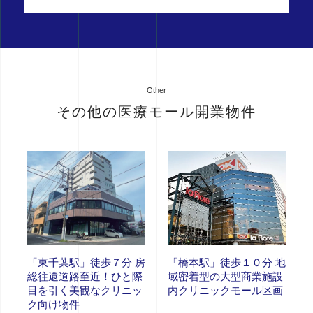
Other
その他の医療モール開業物件
「東千葉駅」徒歩７分 房
「橋本駅」徒歩１０分 地
総往還道路至近！ひと際
域密着型の大型商業施設
目を引く美観なクリニッ
内クリニックモール区画
ク向け物件