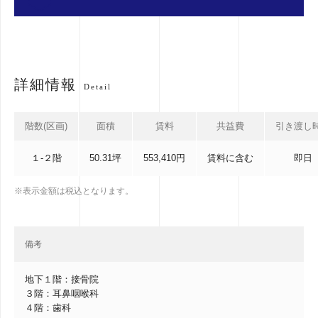
詳細情報
Detail
階数(区画)
面積
賃料
共益費
引き渡し
１-２階
50.31坪
553,410円
賃料に含む
即日
※表示金額は税込となります。
備考
地下１階：接骨院
３階：耳鼻咽喉科
４階：歯科