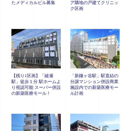
たメディカルビル募集
ア隣地の戸建てクリニッ
ク区画
【残り1区画】「綾瀬
「新鎌ヶ谷駅」駅直結の
駅」徒歩１分 駅ホームよ
分譲マンション併設商業
り視認可能 スーパー併設
施設内での新築医療モー
の新築医療モール！
ル計画