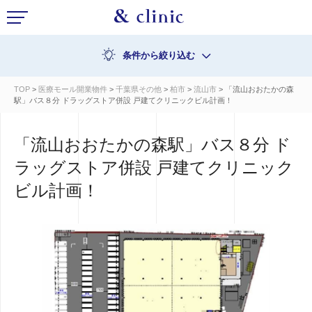
条件から絞り込む
TOP
>
医療モール開業物件
>
千葉県その他
>
柏市
>
流山市
> 「流山おおたかの森
駅」バス８分 ドラッグストア併設 戸建てクリニックビル計画！
「流山おおたかの森駅」バス８分 ド
ラッグストア併設 戸建てクリニック
ビル計画！