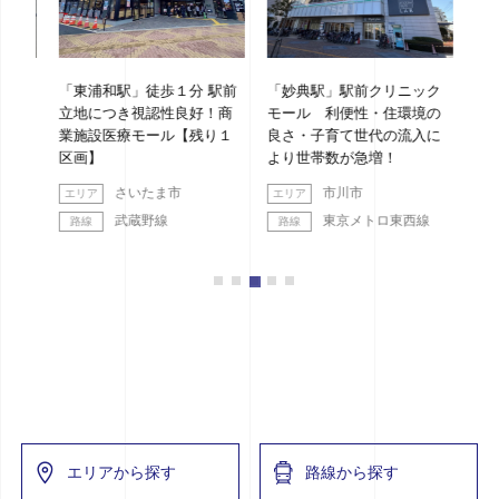
１分 駅前
「妙典駅」駅前クリニック
「浦安駅」徒歩１分 新築都
良好！商
モール 利便性・住環境の
市型医療モール 各クリニッ
【残り１
良さ・子育て世代の流入に
ク盛業中！残り区画わず
より世帯数が急増！
か！
市
市川市
浦安市
東京メトロ東西線
東京メトロ東西線
エリアから探す
路線から探す