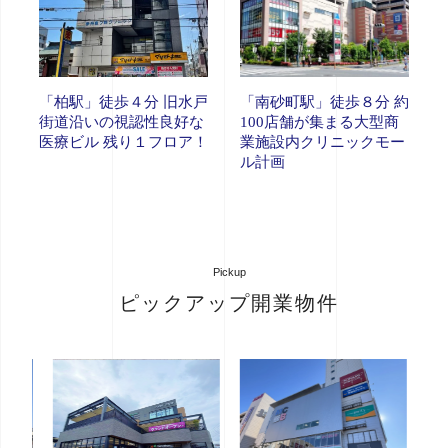
「柏駅」徒歩４分 旧水戸
「南砂町駅」徒歩８分 約
街道沿いの視認性良好な
100店舗が集まる大型商
医療ビル 残り１フロア！
業施設内クリニックモー
ル計画
Pickup
ピックアップ開業物件