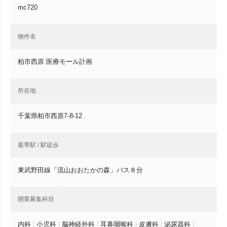
mc720
物件名
柏市西原 医療モール計画
所在地
千葉県柏市西原7-8-12
最寄駅 / 駅徒歩
東武野田線「流山おおたかの森」バス８分
開業募集科目
内科
|
小児科
|
脳神経外科
|
耳鼻咽喉科
|
皮膚科
|
泌尿器科
|