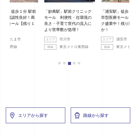
 駅前
「妙典駅」駅前クリニック
「浦安駅」徒歩１分 新築都
「
！商
モール 利便性・住環境の
市型医療モール 各クリニッ
ッ
り１
良さ・子育て世代の流入に
ク盛業中！残り区画わず
より世帯数が急増！
か！
市川市
浦安市
東京メトロ東西線
東京メトロ東西線
エリアから探す
路線から探す