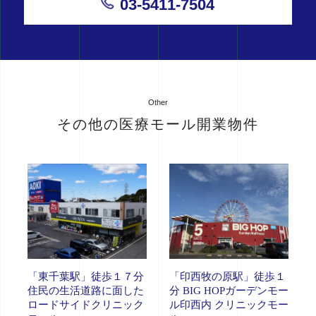
03-5411-7504
Other
その他の医療モール開業物件
「東千葉駅」徒歩１７分
「印西牧の原駅」徒歩１
住民の生活道路に面した
分 BIG HOPガーデンモー
ロードサイドクリニック
ル印西内 クリニックモー