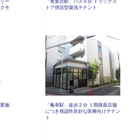
ミリー
「青葉台駅」バス６分 ドラッグス
ックモ
トア併設型築浅テナント
商業施
「亀有駅」徒歩２分 １階路面店舗
につき視認性良好な医療向けテナン
ト