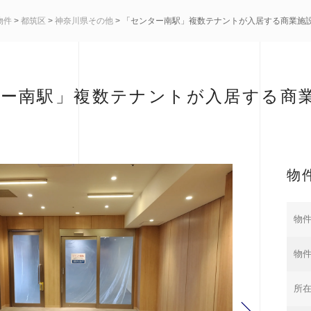
物件
>
都筑区
>
神奈川県その他
> 「センター南駅」複数テナントが入居する商業施
ー南駅」複数テナントが入居する商業
物
物件
物
所