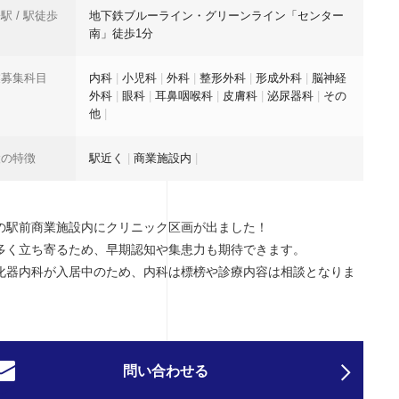
駅 / 駅徒歩
地下鉄ブルーライン・グリーンライン「センター
南」徒歩1分
業募集科目
内科
|
小児科
|
外科
|
整形外科
|
形成外科
|
脳神経
外科
|
眼科
|
耳鼻咽喉科
|
皮膚科
|
泌尿器科
|
その
他
|
設の特徴
駅近く
|
商業施設内
|
の駅前商業施設内にクリニック区画が出ました！
多く立ち寄るため、早期認知や集患力も期待できます。
化器内科が入居中のため、内科は標榜や診療内容は相談となりま
問い合わせる