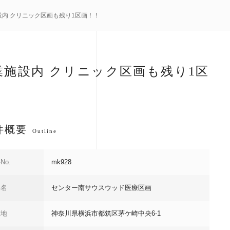
設内 クリニック区画も残り1区画！！
施設内 クリニック区画も残り1区
件概要
Outline
No.
mk928
件名
センター南サウスウッド医療区画
在地
神奈川県横浜市都筑区茅ケ崎中央6-1