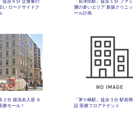
」徒歩６分 交通量の
「長津田駅」徒歩１分 ファ
沿い ロードサイドク
層の多いエリア 新築クリニ
ル
ール計画
歩２分 築浅未入居 ６
「茅ケ崎駅」徒歩３分 駅前
医療モール！
設 医療フロアテナント