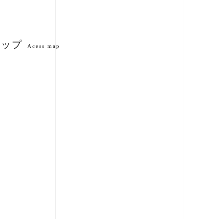
マップ
Acess map