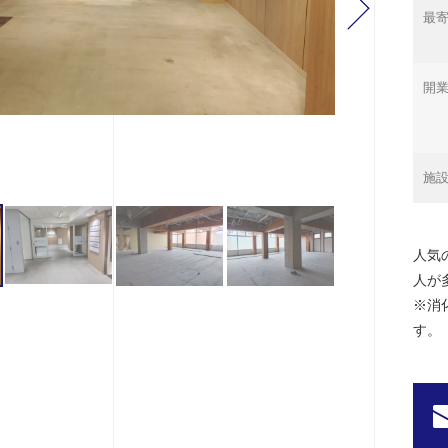
最寄
開
施
人気
人が
※消
す。