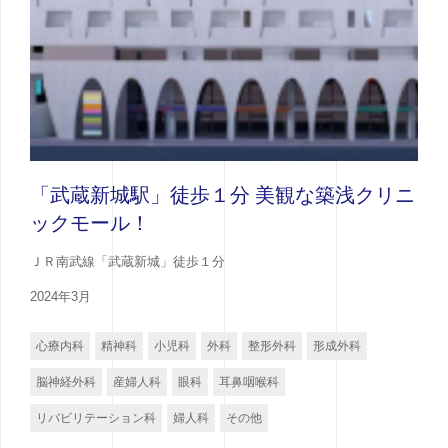
「武蔵新城駅」徒歩１分 美観な築浅クリニ
ックモール！
ＪＲ南武線「武蔵新城」徒歩１分
2024年3月
心療内科
精神科
小児科
外科
整形外科
形成外科
脳神経外科
産婦人科
眼科
耳鼻咽喉科
リバビリテーション科
婦人科
その他