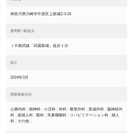
神奈川県川崎市中原区上新城2-3-16
最寄駅 / 駅徒歩
ＪＲ南武線「武蔵新城」徒歩１分
竣工
2024年3月
開業募集科目
心療内科
|
精神科
|
小児科
|
外科
|
整形外科
|
形成外科
|
脳神経外
科
|
産婦人科
|
眼科
|
耳鼻咽喉科
|
リバビリテーション科
|
婦人
科
|
その他
|