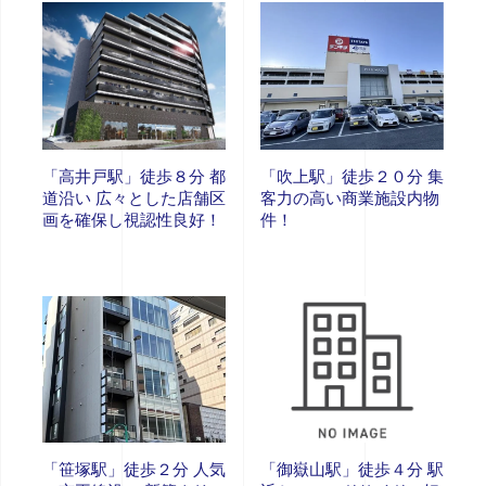
「高井戸駅」徒歩８分 都
「吹上駅」徒歩２０分 集
道沿い 広々とした店舗区
客力の高い商業施設内物
画を確保し視認性良好！
件！
「笹塚駅」徒歩２分 人気
「御嶽山駅」徒歩４分 駅