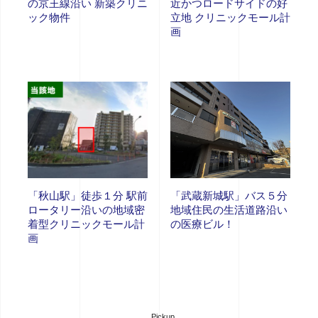
の京王線沿い 新築クリニ
近かつロードサイドの好
ック物件
立地 クリニックモール計
画
「秋山駅」徒歩１分 駅前
「武蔵新城駅」バス５分
ロータリー沿いの地域密
地域住民の生活道路沿い
着型クリニックモール計
の医療ビル！
画
Pickup