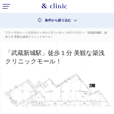
条件から絞り込む
TOP
>
医療モール開業物件
>
神奈川県その他
>
川崎市中原区
> 「武蔵新城駅」徒
歩１分 美観な築浅クリニックモール！
「武蔵新城駅」徒歩１分 美観な築浅
クリニックモール！