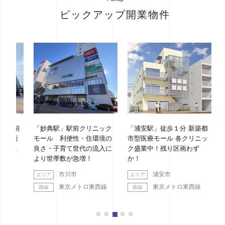
ピックアップ開業物件
駅前
「妙典駅」駅前クリニック
「浦安駅」徒歩１分 新築都
「綱
！商
モール 利便性・住環境の
市型医療モール 各クリニッ
ッド
り１
良さ・子育て世代の流入に
ク盛業中！残り区画わず
より世帯数が急増！
か！
市川市
浦安市
東京メトロ東西線
東京メトロ東西線