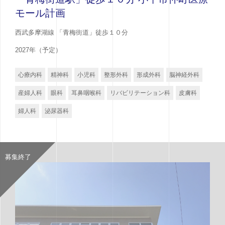
モール計画
西武多摩湖線 「青梅街道」徒歩１０分
2027年（予定）
心療内科
精神科
小児科
整形外科
形成外科
脳神経外科
産婦人科
眼科
耳鼻咽喉科
リバビリテーション科
皮膚科
婦人科
泌尿器科
募集終了