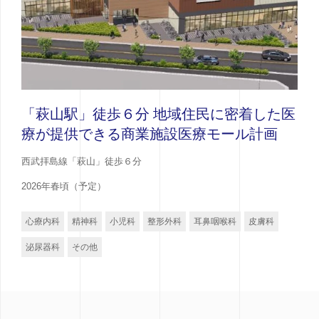
「萩山駅」徒歩６分 地域住民に密着した医
療が提供できる商業施設医療モール計画
西武拝島線「萩山」徒歩６分
2026年春頃（予定）
心療内科
精神科
小児科
整形外科
耳鼻咽喉科
皮膚科
泌尿器科
その他