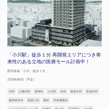
「小川駅」徒歩１分 再開発エリアにつき将
来性のある立地の医療モール計画中！
西武各線「小川」徒歩１分
2026年秋頃（予定）
内科
心療内科
精神科
小児科
外科
整形外科
形成外科
脳神経外科
産婦人科
眼科
耳鼻咽喉科
リバビリテーション科
皮膚科
婦人科
泌尿器科
その他