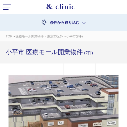
条件から絞り込む
TOP
>
医療モール開業物件
>
東京23区外
> 小平市(7件)
小平市 医療モール開業物件
(7件)