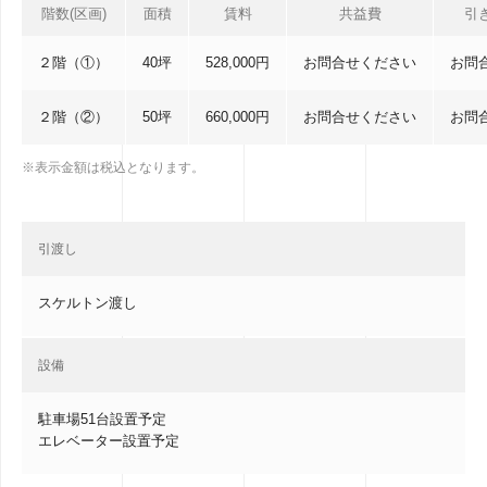
階数(区画)
面積
賃料
共益費
引
２階（①）
40坪
528,000円
お問合せください
お問
２階（②）
50坪
660,000円
お問合せください
お問
※表示金額は税込となります。
引渡し
スケルトン渡し
設備
駐車場51台設置予定
エレベーター設置予定