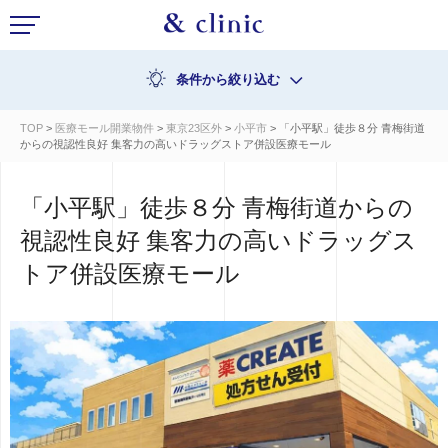
条件から絞り込む
TOP
>
医療モール開業物件
>
東京23区外
>
小平市
> 「小平駅」徒歩８分 青梅街道
からの視認性良好 集客力の高いドラッグストア併設医療モール
「小平駅」徒歩８分 青梅街道からの
視認性良好 集客力の高いドラッグス
トア併設医療モール