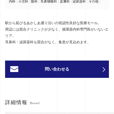
内科
|
小児科
|
眼科
|
耳鼻咽喉科
|
皮膚科
|
泌尿器科
|
その他
|
駅から延びるあかしあ通り沿いの視認性良好な医療モール。
周辺には競合クリニックが少なく、循環器内科専門医がいないエ
リア。
耳鼻科・泌尿器科も競合がなく、集患が見込めます。
問い合わせる
詳細情報
Detail