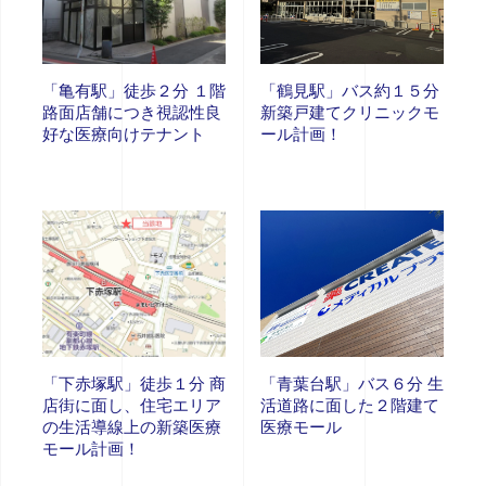
「亀有駅」徒歩２分 １階
「鶴見駅」バス約１５分
路面店舗につき視認性良
新築戸建てクリニックモ
好な医療向けテナント
ール計画！
「下赤塚駅」徒歩１分 商
「青葉台駅」バス６分 生
店街に面し、住宅エリア
活道路に面した２階建て
の生活導線上の新築医療
医療モール
モール計画！