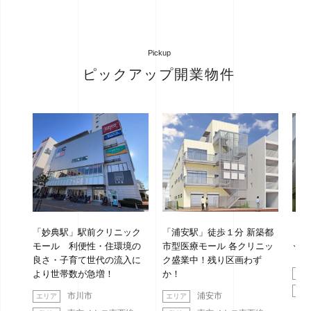
Pickup
ピックアップ開業物件
駅前
「妙典駅」駅前クリニック
「浦安駅」徒歩１分 新築都
「綱
！商
モール 利便性・住環境の
市型医療モール 各クリニッ
ッド
り１
良さ・子育て世代の流入に
ク盛業中！残り区画わず
より世帯数が急増！
か！
市川市
浦安市