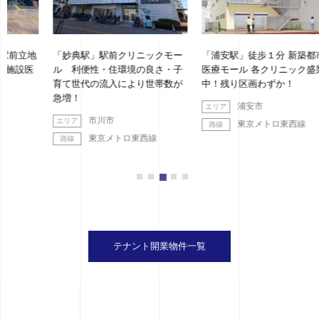
地
「妙典駅」駅前クリニックモー
「浦安駅」徒歩１分 新築都市型
ル 利便性・住環境の良さ・子
医療モール 各クリニック盛業
育て世代の流入により世帯数が
中！残り区画わずか！
急増！
浦安市
市川市
東京メトロ東西線
東京メトロ東西線
テナント開業物件一覧