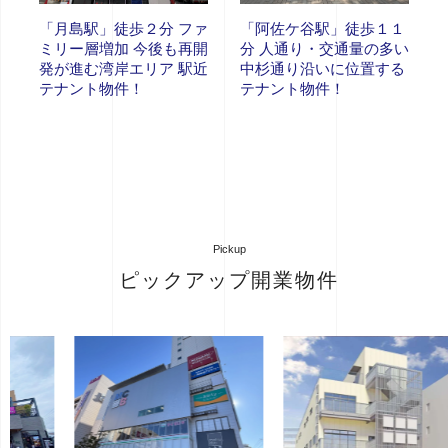
「月島駅」徒歩２分 ファ
「阿佐ケ谷駅」徒歩１１
ミリー層増加 今後も再開
分 人通り・交通量の多い
発が進む湾岸エリア 駅近
中杉通り沿いに位置する
テナント物件！
テナント物件！
Pickup
ピックアップ開業物件