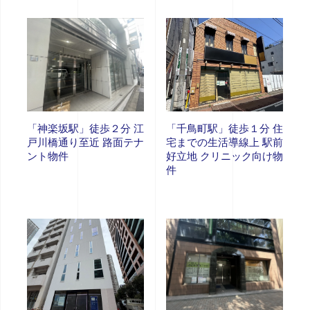
「神楽坂駅」徒歩２分 江
「千鳥町駅」徒歩１分 住
戸川橋通り至近 路面テナ
宅までの生活導線上 駅前
ント物件
好立地 クリニック向け物
件