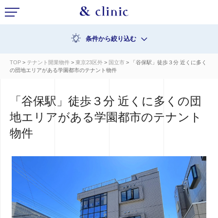
条件から絞り込む
TOP
>
テナント開業物件
>
東京23区外
>
国立市
> 「谷保駅」徒歩３分 近くに多く
の団地エリアがある学園都市のテナント物件
「谷保駅」徒歩３分 近くに多くの団
地エリアがある学園都市のテナント
物件