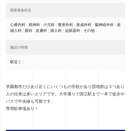
開業募集科目
心療内科
|
精神科
|
小児科
|
整形外科
|
形成外科
|
脳神経外科
|
産
婦人科
|
眼科
|
皮膚科
|
婦人科
|
泌尿器科
|
その他
|
施設の特徴
駅近く
|
学園都市だけあり近くにいくつもの学校があり団地群は３つあり
人の往来は多いエリアです。大学通りで国立駅まで一本で徒歩や
バスで中央線も可能です。
専用駐車場あり！