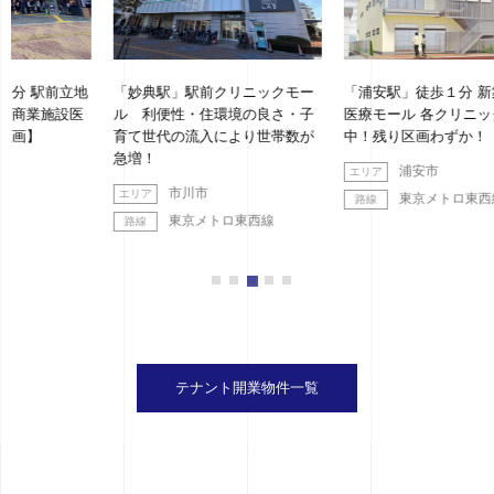
地
「妙典駅」駅前クリニックモー
「浦安駅」徒歩１分 新築都市型
ル 利便性・住環境の良さ・子
医療モール 各クリニック盛業
育て世代の流入により世帯数が
中！残り区画わずか！
急増！
浦安市
市川市
東京メトロ東西線
東京メトロ東西線
テナント開業物件一覧