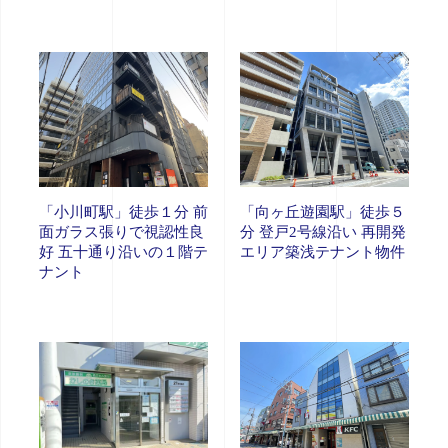
「小川町駅」徒歩１分 前
「向ヶ丘遊園駅」徒歩５
面ガラス張りで視認性良
分 登戸2号線沿い 再開発
好 五十通り沿いの１階テ
エリア築浅テナント物件
ナント