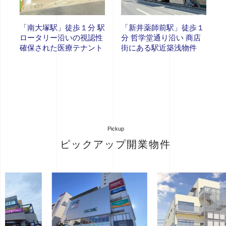
「南大塚駅」徒歩１分 駅
「新井薬師前駅」徒歩１
ロータリー沿いの視認性
分 哲学堂通り沿い 商店
確保された医療テナント
街にある駅近築浅物件
Pickup
ピックアップ開業物件