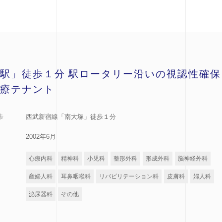
駅」徒歩１分 駅ロータリー沿いの視認性確保
療テナント
歩
西武新宿線「南大塚」徒歩１分
2002年6月
心療内科
精神科
小児科
整形外科
形成外科
脳神経外科
産婦人科
耳鼻咽喉科
リバビリテーション科
皮膚科
婦人科
泌尿器科
その他