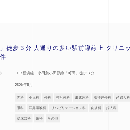
」徒歩３分 人通りの多い駅前導線上 クリニ
件
歩
ＪＲ横浜線・小田急小田原線「町田」徒歩３分
2025年8月
内科
小児科
外科
整形外科
形成外科
脳神経外科
産婦人科
眼科
耳鼻咽喉科
リバビリテーション科
皮膚科
婦人科
泌尿器科
歯科
その他