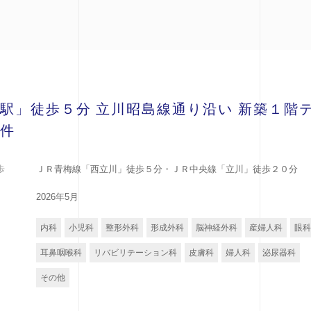
駅」徒歩５分 立川昭島線通り沿い 新築１階
件
歩
ＪＲ青梅線「西立川」徒歩５分・ＪＲ中央線「立川」徒歩２０分
2026年5月
内科
小児科
整形外科
形成外科
脳神経外科
産婦人科
眼科
耳鼻咽喉科
リバビリテーション科
皮膚科
婦人科
泌尿器科
その他