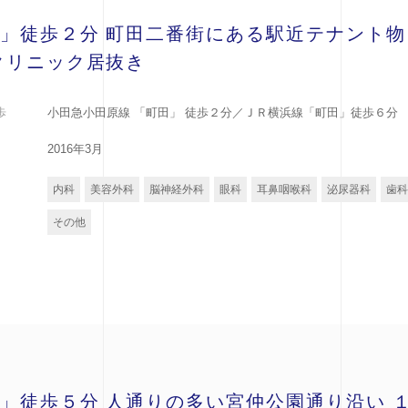
」徒歩２分 町田二番街にある駅近テナント物
クリニック居抜き
歩
小田急小田原線 「町田」 徒歩２分／ＪＲ横浜線「町田」徒歩６分
2016年3月
内科
美容外科
脳神経外科
眼科
耳鼻咽喉科
泌尿器科
歯科
その他
」徒歩５分 人通りの多い宮仲公園通り沿い 