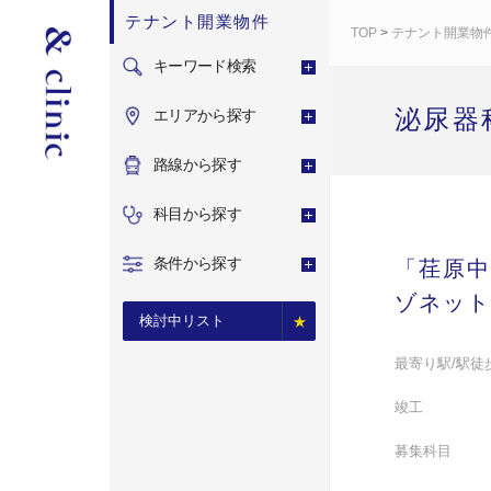
テナント開業物件
TOP
>
テナント開業物
キーワード検索
泌尿器
エリアから探す
路線から探す
科目から探す
条件から探す
「荏原中
ゾネット
検討中リスト
最寄り駅/駅徒
竣工
募集科目