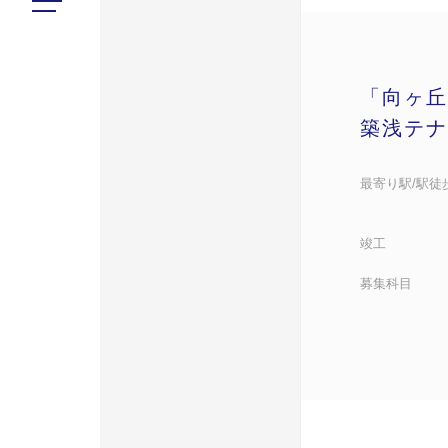
「向ヶ丘
築浅テナ
最寄り駅/駅徒
竣工
募集科目