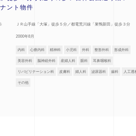
ナント物件
歩
ＪＲ山手線「大塚」徒歩５分／都電荒川線「巣鴨新田」徒歩３分
2000年8月
内科
心療内科
精神科
小児科
外科
整形外科
形成外科
美容外科
脳神経外科
産婦人科
眼科
耳鼻咽喉科
リバビリテーション科
皮膚科
婦人科
泌尿器科
歯科
人工透
その他