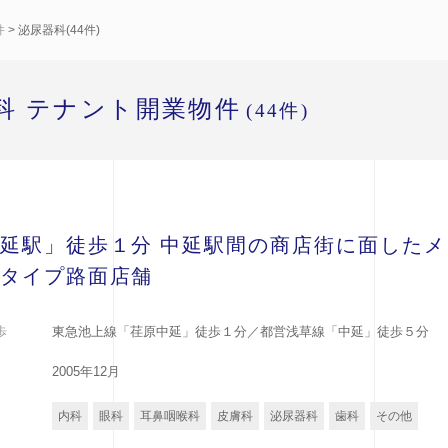
件
> 泌尿器科(44件)
科 テナント開業物件
(44件)
延駅」徒歩１分 中延駅間の商店街に面したメ
タイプ路面店舗
歩
東急池上線「荏原中延」徒歩１分／都営浅草線「中延」徒歩５分
2005年12月
内科
眼科
耳鼻咽喉科
皮膚科
泌尿器科
歯科
その他