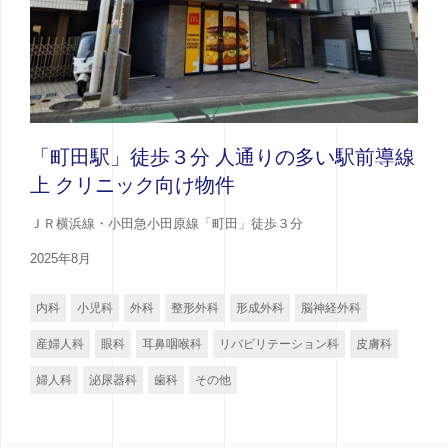
「町田駅」徒歩３分 人通りの多い駅前導線
上 クリニック向け物件
ＪＲ横浜線・小田急小田原線「町田」徒歩３分
2025年8月
内科
小児科
外科
整形外科
形成外科
脳神経外科
産婦人科
眼科
耳鼻咽喉科
リバビリテーション科
皮膚科
婦人科
泌尿器科
歯科
その他