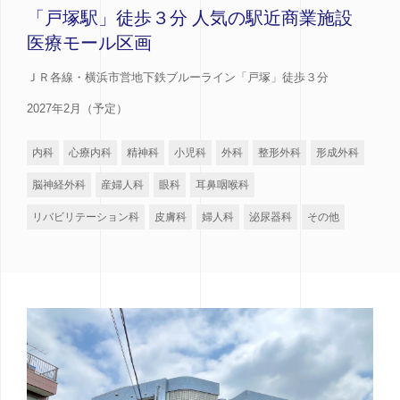
「戸塚駅」徒歩３分 人気の駅近商業施設
医療モール区画
ＪＲ各線・横浜市営地下鉄ブルーライン「戸塚」徒歩３分
2027年2月（予定）
内科
心療内科
精神科
小児科
外科
整形外科
形成外科
脳神経外科
産婦人科
眼科
耳鼻咽喉科
リバビリテーション科
皮膚科
婦人科
泌尿器科
その他