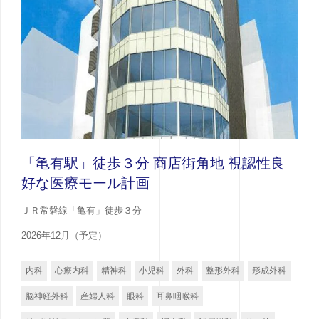
「亀有駅」徒歩３分 商店街角地 視認性良
好な医療モール計画
ＪＲ常磐線「亀有」徒歩３分
2026年12月（予定）
内科
心療内科
精神科
小児科
外科
整形外科
形成外科
脳神経外科
産婦人科
眼科
耳鼻咽喉科