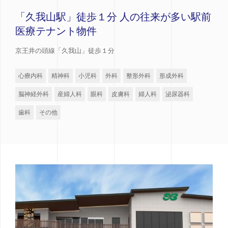
「久我山駅」徒歩１分 人の往来が多い駅前
医療テナント物件
京王井の頭線「久我山」徒歩１分
心療内科
精神科
小児科
外科
整形外科
形成外科
脳神経外科
産婦人科
眼科
皮膚科
婦人科
泌尿器科
歯科
その他