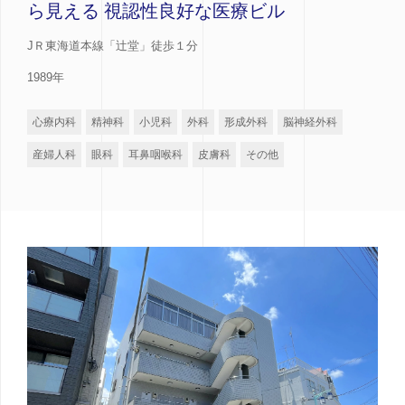
ら見える 視認性良好な医療ビル
JＲ東海道本線「辻堂」徒歩１分
1989年
心療内科
精神科
小児科
外科
形成外科
脳神経外科
産婦人科
眼科
耳鼻咽喉科
皮膚科
その他