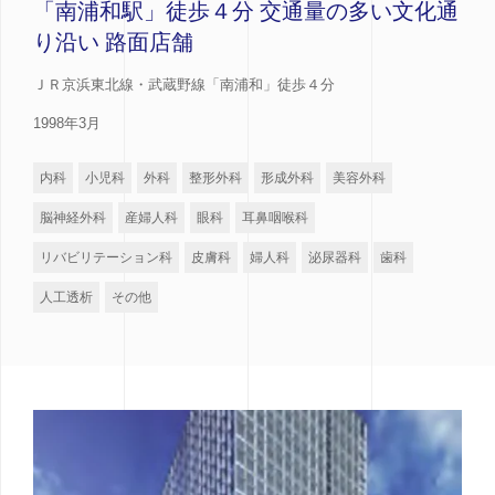
「南浦和駅」徒歩４分 交通量の多い文化通
り沿い 路面店舗
ＪＲ京浜東北線・武蔵野線「南浦和」徒歩４分
1998年3月
内科
小児科
外科
整形外科
形成外科
美容外科
脳神経外科
産婦人科
眼科
耳鼻咽喉科
リバビリテーション科
皮膚科
婦人科
泌尿器科
歯科
人工透析
その他