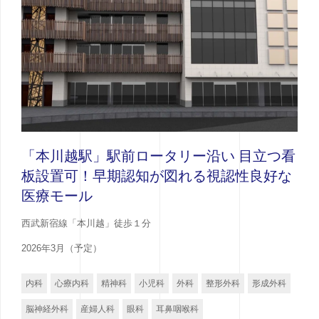
「本川越駅」駅前ロータリー沿い 目立つ看
板設置可！早期認知が図れる視認性良好な
医療モール
西武新宿線「本川越」徒歩１分
2026年3月（予定）
内科
心療内科
精神科
小児科
外科
整形外科
形成外科
脳神経外科
産婦人科
眼科
耳鼻咽喉科