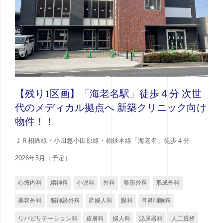
【残り1区画】「海老名駅」徒歩４分 次世
代のメディカル拠点へ 新築クリニック向け
物件！！
ＪＲ相鉄線・小田急小田原線・相鉄本線「海老名」徒歩４分
2026年5月（予定）
心療内科
精神科
小児科
外科
整形外科
形成外科
美容外科
脳神経外科
産婦人科
眼科
耳鼻咽喉科
リバビリテーション科
皮膚科
婦人科
泌尿器科
人工透析