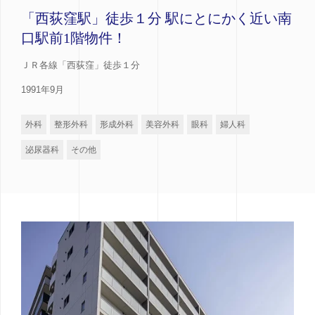
「西荻窪駅」徒歩１分 駅にとにかく近い南
口駅前1階物件！
ＪＲ各線「西荻窪」徒歩１分
1991年9月
外科
整形外科
形成外科
美容外科
眼科
婦人科
泌尿器科
その他