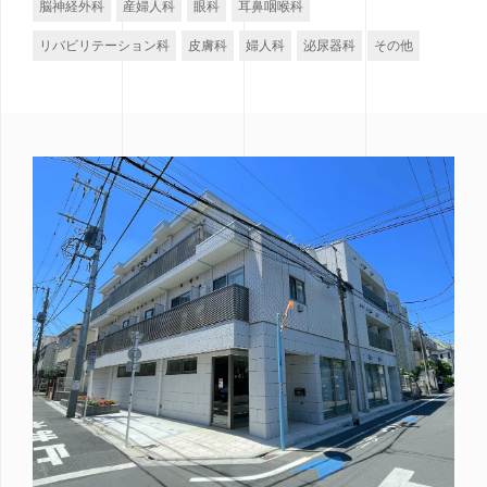
脳神経外科
産婦人科
眼科
耳鼻咽喉科
リバビリテーション科
皮膚科
婦人科
泌尿器科
その他