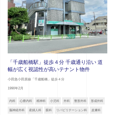
「千歳船橋駅」徒歩４分 千歳通り沿い 道
幅が広く視認性が高いテナント物件
小田急小田原線「千歳船橋」徒歩４分
1990年2月
内科
心療内科
精神科
小児科
外科
整形外科
形成外科
脳神経外科
産婦人科
眼科
リバビリテーション科
皮膚科