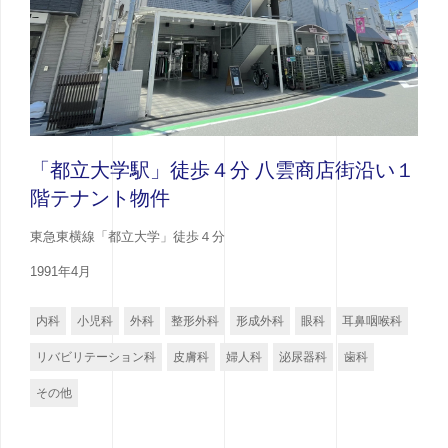
「都立大学駅」徒歩４分 八雲商店街沿い１
階テナント物件
東急東横線「都立大学」徒歩４分
1991年4月
内科
小児科
外科
整形外科
形成外科
眼科
耳鼻咽喉科
リバビリテーション科
皮膚科
婦人科
泌尿器科
歯科
その他