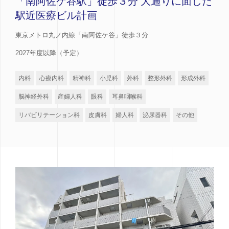
「南阿佐ケ谷駅」徒歩３分 大通りに面した
駅近医療ビル計画
東京メトロ丸ノ内線「南阿佐ケ谷」徒歩３分
2027年度以降（予定）
内科
心療内科
精神科
小児科
外科
整形外科
形成外科
脳神経外科
産婦人科
眼科
耳鼻咽喉科
リバビリテーション科
皮膚科
婦人科
泌尿器科
その他