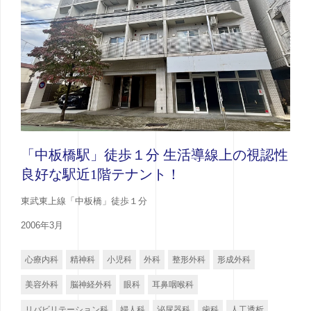
「中板橋駅」徒歩１分 生活導線上の視認性
良好な駅近1階テナント！
東武東上線「中板橋」徒歩１分
2006年3月
心療内科
精神科
小児科
外科
整形外科
形成外科
美容外科
脳神経外科
眼科
耳鼻咽喉科
リバビリテーション科
婦人科
泌尿器科
歯科
人工透析