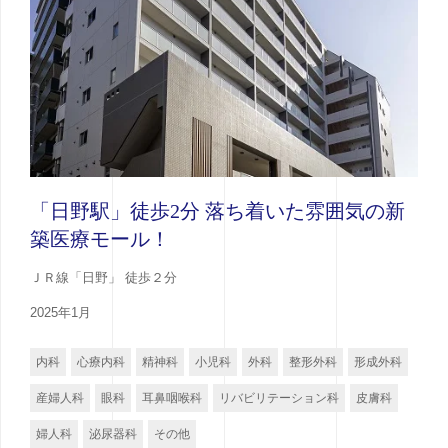
「日野駅」徒歩2分 落ち着いた雰囲気の新
築医療モール！
ＪＲ線「日野」 徒歩２分
2025年1月
内科
心療内科
精神科
小児科
外科
整形外科
形成外科
産婦人科
眼科
耳鼻咽喉科
リバビリテーション科
皮膚科
婦人科
泌尿器科
その他