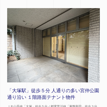
「大塚駅」徒歩５分 人通りの多い宮仲公園
通り沿い １階路面テナント物件
ＪＲ山手線「大塚」徒歩５分／都電荒川線「巣鴨新田」徒歩３分