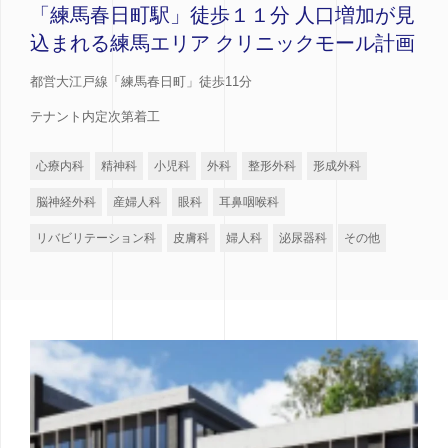
「練馬春日町駅」徒歩１１分 人口増加が見
込まれる練馬エリア クリニックモール計画
都営大江戸線「練馬春日町」徒歩11分
テナント内定次第着工
心療内科
精神科
小児科
外科
整形外科
形成外科
脳神経外科
産婦人科
眼科
耳鼻咽喉科
リバビリテーション科
皮膚科
婦人科
泌尿器科
その他