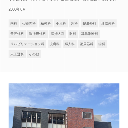
2000年8月
内科
心療内科
精神科
小児科
外科
整形外科
形成外科
美容外科
脳神経外科
産婦人科
眼科
耳鼻咽喉科
リバビリテーション科
皮膚科
婦人科
泌尿器科
歯科
人工透析
その他