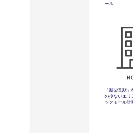
ール
「新柴又駅」
の少ないエリ
ックモール計