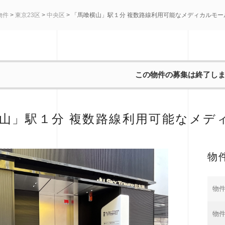
物件
>
東京23区
>
中央区
> 「馬喰横山」駅１分 複数路線利用可能なメディカルモー
この物件の募集は終了し
山」駅１分 複数路線利用可能なメデ
物
物件
物