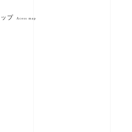
マップ
Acess map