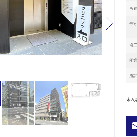
所
最寄
竣
開
施
未入