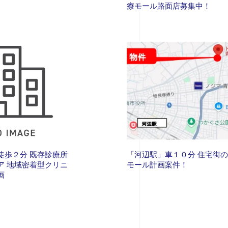
療モール路面店募集中！
徒歩２分 既存診療所
「河辺駅」車１０分 住宅街
ア 地域密着型クリニ
モール計画案件！
画