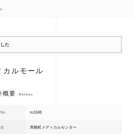
ル
ました
ィカルモール
件概要
Outline
No.
m1048
件名
馬喰町メディカルセンター