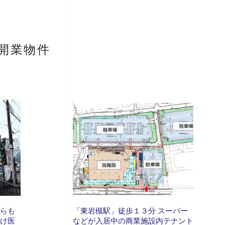
開業物件
からも
「東岩槻駅」徒歩１３分 スーパー
つけ医
などが入居中の商業施設内テナント