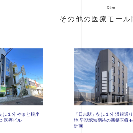
Other
その他の医療モール
徒歩１分 やまと根岸
「日吉駅」徒歩１分 浜銀通
つ 医療ビル
地 早期認知期待の新築医療
計画