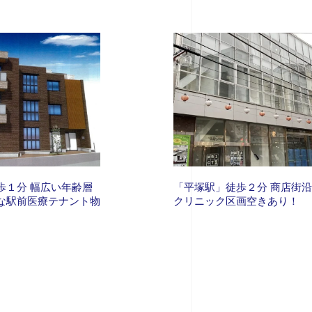
歩１分 幅広い年齢層
「平塚駅」徒歩２分 商店街
な駅前医療テナント物
クリニック区画空きあり！