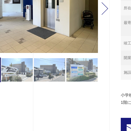
所
最寄
竣
開
施
小学
1階