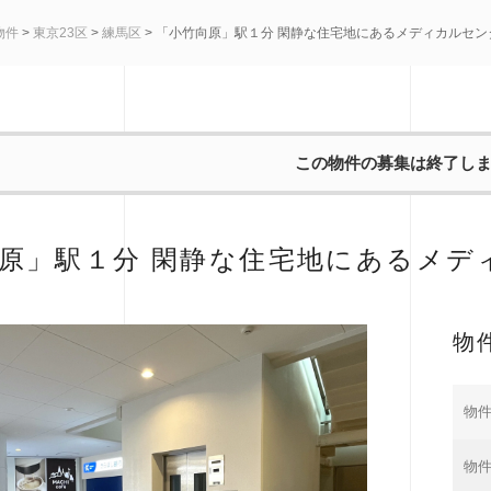
物件
>
東京23区
>
練馬区
> 「小竹向原」駅１分 閑静な住宅地にあるメディカルセン
この物件の募集は終了し
原」駅１分 閑静な住宅地にあるメデ
物
物件
物