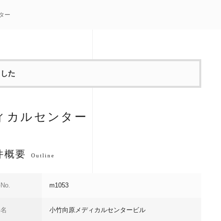
ター
ました
ィカルセンター
件概要
Outline
No.
m1053
件名
小竹向原メディカルセンタービル