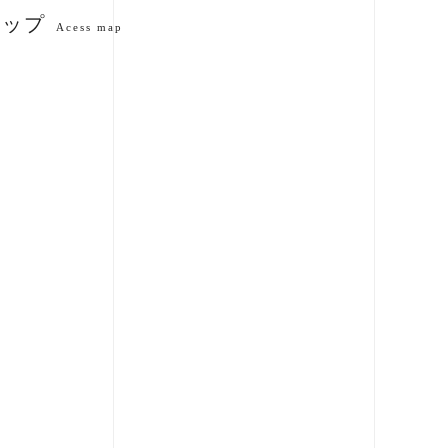
マップ
Acess map