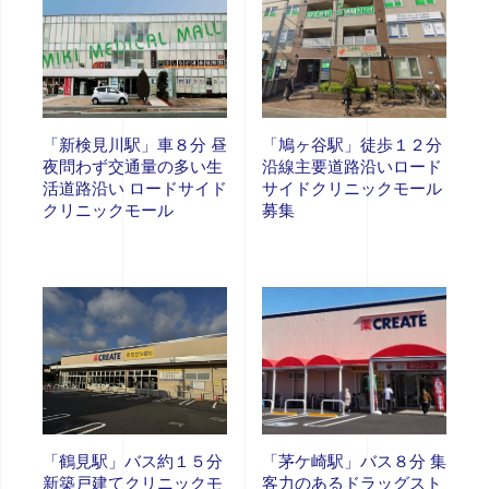
「新検見川駅」車８分 昼
「鳩ヶ谷駅」徒歩１２分
夜問わず交通量の多い生
沿線主要道路沿いロード
活道路沿い ロードサイド
サイドクリニックモール
クリニックモール
募集
「鶴見駅」バス約１５分
「茅ケ崎駅」バス８分 集
新築戸建てクリニックモ
客力のあるドラッグスト