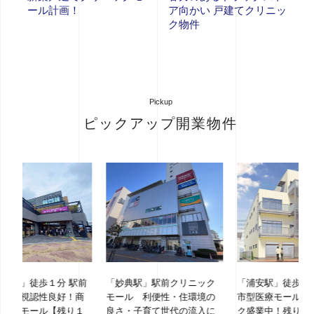
ール計画！
ア向かい 戸建てクリニッ
ク物件
Pickup
ピックアップ開業物件
 駅前
「妙典駅」駅前クリニック
「浦安駅」徒歩１分 新築都
「
！商
モール 利便性・住環境の
市型医療モール 各クリニッ
ッ
り１
良さ・子育て世代の流入に
ク盛業中！残り区画わず