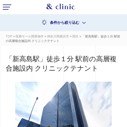
条件から絞り込む
TOP
>
医療モール開業物件
>
神奈川県横浜市
>
西区
> 「新高島駅」徒歩１分 駅前
の高層複合施設内 クリニックテナント
「新高島駅」徒歩１分 駅前の高層複
合施設内 クリニックテナント