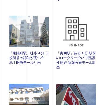
「東陽町駅」徒歩４分 市
「実籾駅」徒歩１分 駅前
役所前の認知が高い立
のロータリー沿いで視認
地！医療モール計画
性良好 新築医療モール計
画