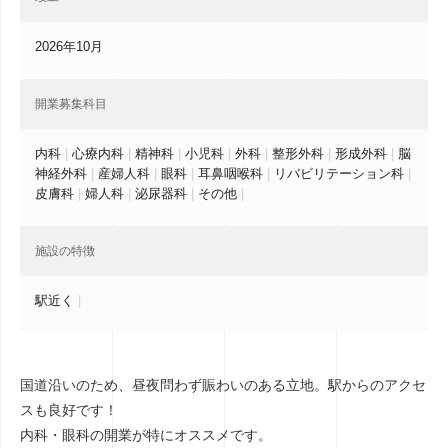
2026年10月
開業募集科目
内科
|
心療内科
|
精神科
|
小児科
|
外科
|
整形外科
|
形成外科
|
脳
神経外科
|
産婦人科
|
眼科
|
耳鼻咽喉科
|
リバビリテーション科
|
皮膚科
|
婦人科
|
泌尿器科
|
その他
|
施設の特徴
駅近く
|
国道沿いのため、昼夜問わず賑わいのある立地。駅からのアクセ
スも良好です！
内科・眼科の開業が特にオススメです。