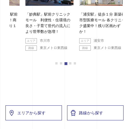
駅前
「妙典駅」駅前クリニック
「浦安駅」徒歩１分 新築都
「綱
！商
モール 利便性・住環境の
市型医療モール 各クリニッ
ッド
り１
良さ・子育て世代の流入に
ク盛業中！残り区画わず
より世帯数が急増！
か！
市川市
浦安市
東京メトロ東西線
東京メトロ東西線
エリアから探す
路線から探す