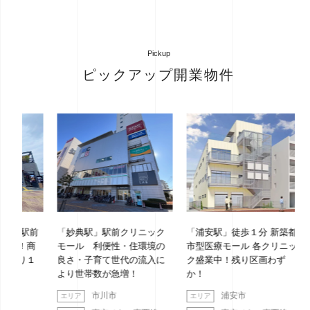
Pickup
ピックアップ開業物件
駅前
「妙典駅」駅前クリニック
「浦安駅」徒歩１分 新築都
「綱
！商
モール 利便性・住環境の
市型医療モール 各クリニッ
ッド
り１
良さ・子育て世代の流入に
ク盛業中！残り区画わず
より世帯数が急増！
か！
市川市
浦安市