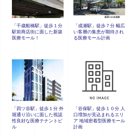
「千歳船橋駅」徒歩１分
「成瀬駅」徒歩７分 幅広
駅前商店街に面した新築
い客層の集患が期待され
医療モール！
る医療モール計画
「四ツ谷駅」徒歩１分 外
「谷保駅」徒歩１０分 人
堀通り沿いに面した視認
口増加が見込まれるエリ
性良好な医療テナントビ
ア 地域密着型医療モール
ル
計画