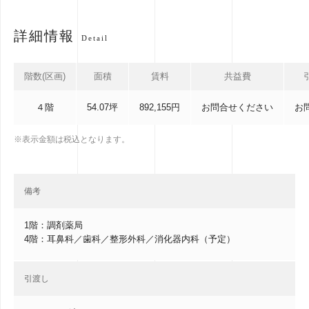
詳細情報
Detail
階数(区画)
面積
賃料
共益費
４階
54.07坪
892,155円
お問合せください
お
※表示金額は税込となります。
備考
1階：調剤薬局
4階：耳鼻科／歯科／整形外科／消化器内科（予定）
引渡し