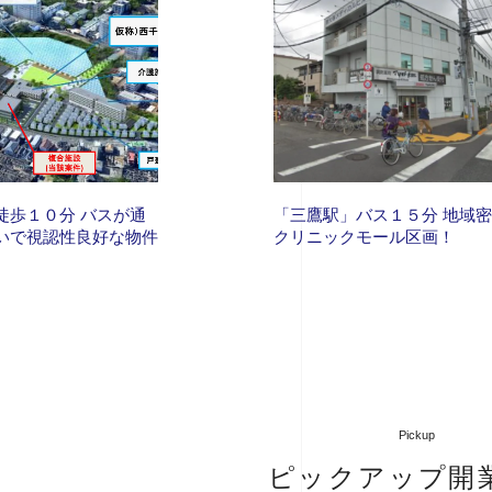
徒歩１０分 バスが通
「三鷹駅」バス１５分 地域
いで視認性良好な物件
クリニックモール区画！
Pickup
ピックアップ開