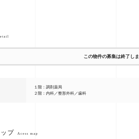
etail
この物件の募集は終了し
１階：調剤薬局
２階：内科／整形外科／歯科
マップ
Acess map