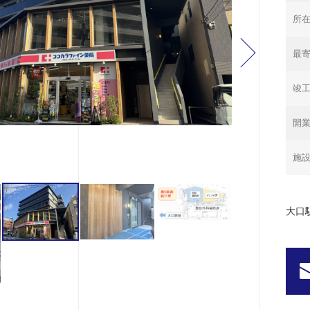
所
最寄
竣
開
施
大口