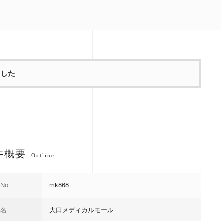
ました
件概要
Outline
No.
mk868
件名
大口メディカルモール