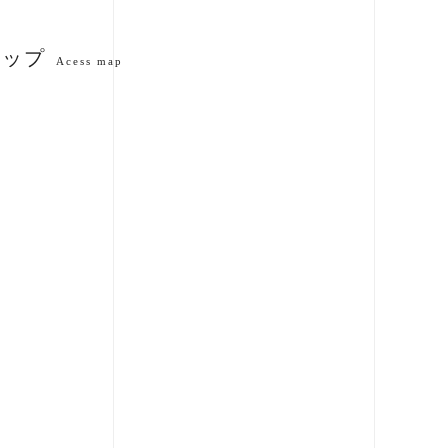
マップ
Acess map