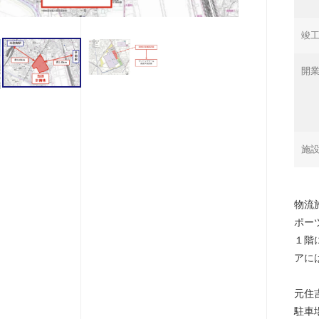
竣
開
施
物流
ポー
１階
アに
元住
駐車