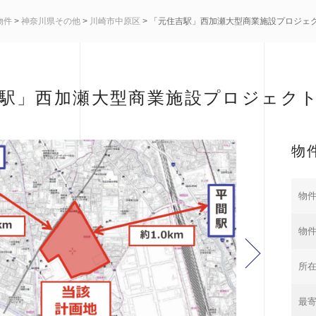
物件
>
神奈川県その他
>
川崎市中原区
> 「元住吉駅」西加瀬大型商業施設プロジェ
駅」西加瀬大型商業施設プロジェクト
物
物件
物
所
最寄