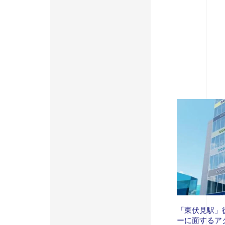
「東伏見駅」
ーに面するア