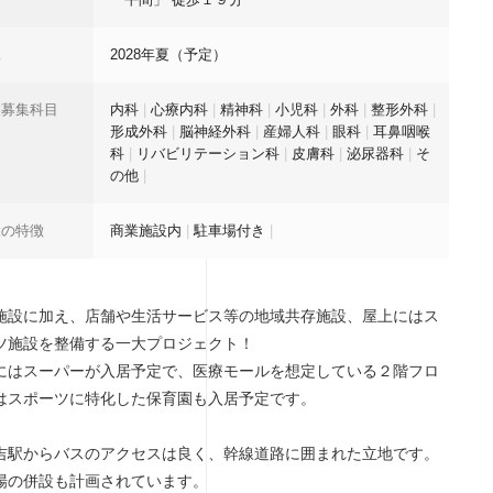
工
2028年夏（予定）
業募集科目
内科
|
心療内科
|
精神科
|
小児科
|
外科
|
整形外科
|
形成外科
|
脳神経外科
|
産婦人科
|
眼科
|
耳鼻咽喉
科
|
リバビリテーション科
|
皮膚科
|
泌尿器科
|
そ
の他
|
設の特徴
商業施設内
|
駐車場付き
|
施設に加え、店舗や生活サービス等の地域共存施設、屋上にはス
ツ施設を整備する一大プロジェクト！
にはスーパーが入居予定で、医療モールを想定している２階フロ
はスポーツに特化した保育園も入居予定です。
吉駅からバスのアクセスは良く、幹線道路に囲まれた立地です。
場の併設も計画されています。