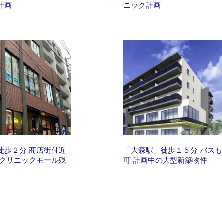
計画
ニック計画
徒歩２分 商店街付近
「大森駅」徒歩１５分 バス
 クリニックモール残
可 計画中の大型新築物件