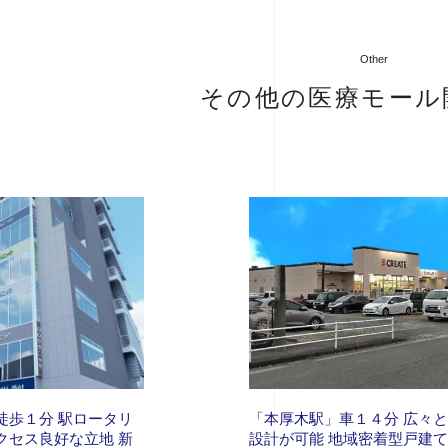
Other
その他の医療モール
徒歩１分 駅ロータリ
「本厚木駅」車１４分 広々
クセス良好な立地 新
設計が可能 地域密着型戸建