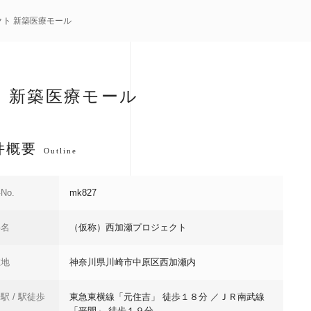
クト 新築医療モール
 新築医療モール
件概要
Outline
No.
mk827
件名
（仮称）西加瀬プロジェクト
在地
神奈川県川崎市中原区西加瀬内
駅 / 駅徒歩
東急東横線「元住吉」 徒歩１８分 ／ＪＲ南武線
「平間」 徒歩１９分