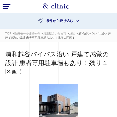
条件から絞り込む
TOP
>
医療モール開業物件
>
埼玉県さいたま市
>
緑区
> 浦和越谷バイパス沿い 戸
建て感覚の設計 患者専用駐車場もあり！残り１区画！
浦和越谷バイパス沿い 戸建て感覚の
設計 患者専用駐車場もあり！残り１
区画！