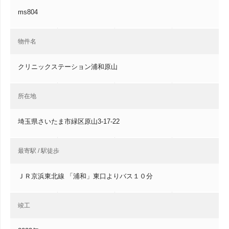
ms804
物件名
クリニックステーション浦和原山
所在地
埼玉県さいたま市緑区原山3-17-22
最寄駅 / 駅徒歩
ＪＲ京浜東北線 「浦和」東口よりバス１０分
竣工