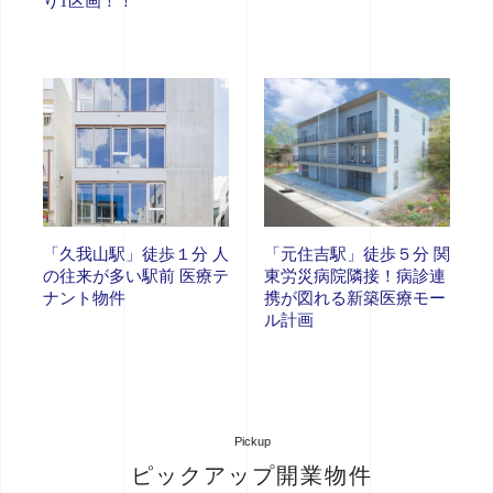
り1区画！！
「久我山駅」徒歩１分 人
「元住吉駅」徒歩５分 関
の往来が多い駅前 医療テ
東労災病院隣接！病診連
ナント物件
携が図れる新築医療モー
ル計画
Pickup
ピックアップ開業物件