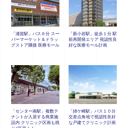
「浦賀駅」バス６分 スー
「新小岩駅」徒歩１分 駅
パーマーケット＆ドラッ
前再開発エリア 視認性良
グストア隣接 医療モール
好な医療モール計画
「センター南駅」複数テ
「姉ケ崎駅」バス１０分
ナントが入居する商業施
交差点角地で視認性良好
設内 クリニック区画も残
な戸建てクリニック計画