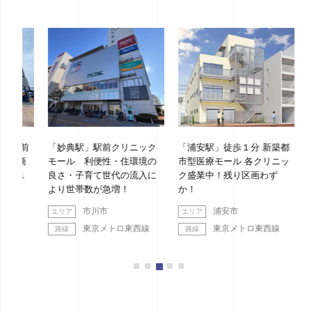
駅前
「妙典駅」駅前クリニック
「浦安駅」徒歩１分 新築都
「綱
！商
モール 利便性・住環境の
市型医療モール 各クリニッ
ッド
り１
良さ・子育て世代の流入に
ク盛業中！残り区画わず
より世帯数が急増！
か！
市川市
浦安市
東京メトロ東西線
東京メトロ東西線