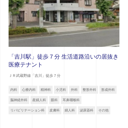
「吉川駅」徒歩７分 生活道路沿いの居抜き
医療テナント
ＪＲ武蔵野線「吉川」徒歩７分
内科
心療内科
精神科
小児科
外科
整形外科
形成外科
脳神経外科
産婦人科
眼科
耳鼻咽喉科
リバビリテーション科
皮膚科
婦人科
泌尿器科
その他