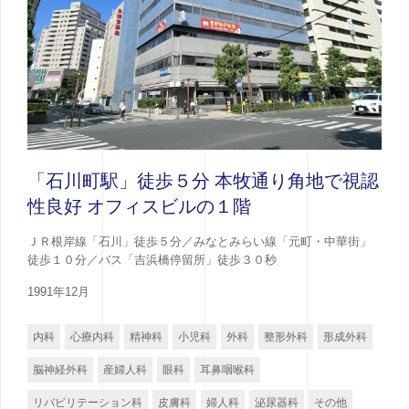
「石川町駅」徒歩５分 本牧通り角地で視認
性良好 オフィスビルの１階
ＪＲ根岸線「石川」徒歩５分／みなとみらい線「元町・中華街」
徒歩１０分／バス「吉浜橋停留所」徒歩３０秒
1991年12月
内科
心療内科
精神科
小児科
外科
整形外科
形成外科
脳神経外科
産婦人科
眼科
耳鼻咽喉科
リバビリテーション科
皮膚科
婦人科
泌尿器科
その他