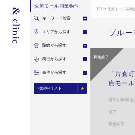
医療モール開業物件
TOP
>
医療モール開業
キーワード検索
ブルー
エリアから探す
路線から探す
募集終了
科目から探す
条件から探す
「片倉町
療モール
検討中リスト
最寄り駅/駅徒
竣工
募集科目