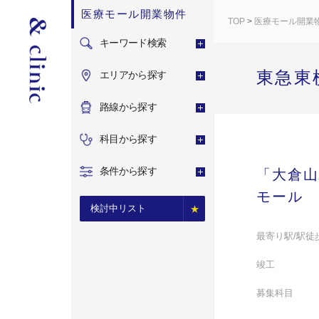
医療モール開業物件
TOP
>
医療モール開業
キーワード検索
東急東
エリアから探す
路線から探す
科目から探す
条件から探す
「大倉山
モール
検討中リスト
最寄り駅/駅徒
竣工
募集科目