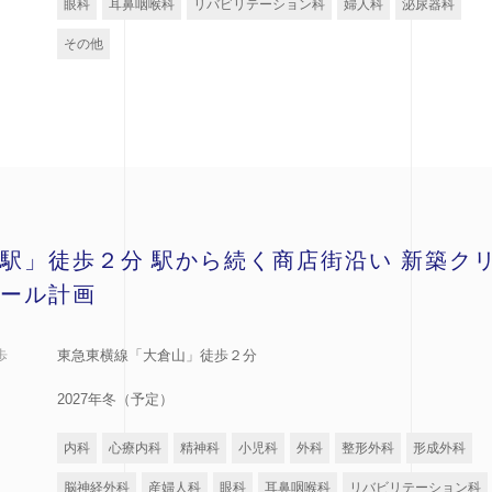
眼科
耳鼻咽喉科
リバビリテーション科
婦人科
泌尿器科
その他
駅」徒歩２分 駅から続く商店街沿い 新築ク
ール計画
歩
東急東横線「大倉山」徒歩２分
2027年冬（予定）
内科
心療内科
精神科
小児科
外科
整形外科
形成外科
脳神経外科
産婦人科
眼科
耳鼻咽喉科
リバビリテーション科