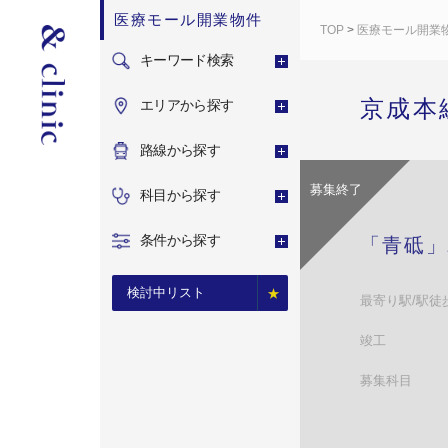
医療モール開業物件
TOP
>
医療モール開業
キーワード検索
京成本
エリアから探す
路線から探す
募集終了
科目から探す
条件から探す
「青砥」
検討中リスト
最寄り駅/駅徒
竣工
募集科目