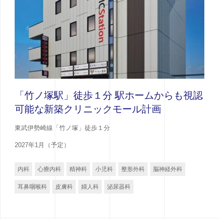
「竹ノ塚駅」徒歩１分 駅ホームからも視認
可能な新築クリニックモール計画
東武伊勢崎線「竹ノ塚」徒歩１分
2027年1月（予定）
内科
心療内科
精神科
小児科
整形外科
脳神経外科
耳鼻咽喉科
皮膚科
婦人科
泌尿器科