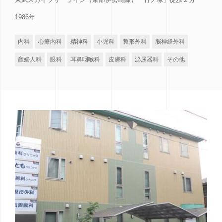
1986年
内科
心療内科
精神科
小児科
整形外科
脳神経外科
産婦人科
眼科
耳鼻咽喉科
皮膚科
泌尿器科
その他