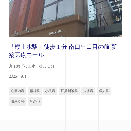
「桜上水駅」徒歩１分 南口出口目の前 新
築医療モール
京王線「桜上水」徒歩１分
2025年9月
心療内科
精神科
小児科
耳鼻咽喉科
皮膚科
婦人科
泌尿器科
その他