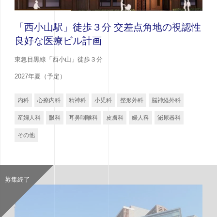
「西小山駅」徒歩３分 交差点角地の視認性
良好な医療ビル計画
東急目黒線「西小山」徒歩３分
2027年夏（予定）
内科
心療内科
精神科
小児科
整形外科
脳神経外科
産婦人科
眼科
耳鼻咽喉科
皮膚科
婦人科
泌尿器科
その他
募集終了