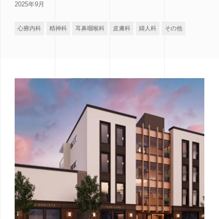
2025年9月
心療内科
精神科
耳鼻咽喉科
皮膚科
婦人科
その他