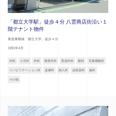
「都立大学駅」徒歩４分 八雲商店街沿い１
階テナント物件
東急東横線「都立大学」徒歩４分
1991年4月
内科
小児科
外科
整形外科
形成外科
眼科
耳鼻咽喉科
リバビリテーション科
皮膚科
婦人科
泌尿器科
歯科
その他