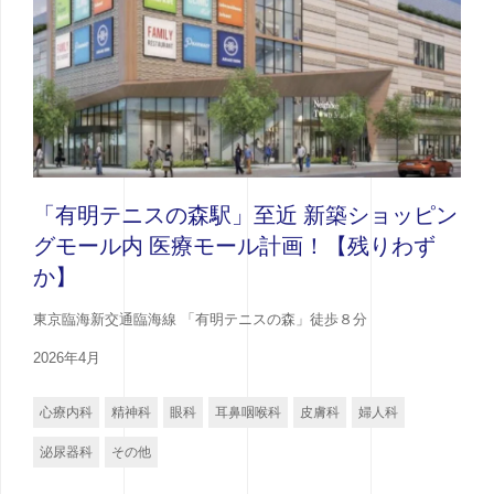
「有明テニスの森駅」至近 新築ショッピン
グモール内 医療モール計画！【残りわず
か】
東京臨海新交通臨海線 「有明テニスの森」徒歩８分
2026年4月
心療内科
精神科
眼科
耳鼻咽喉科
皮膚科
婦人科
泌尿器科
その他