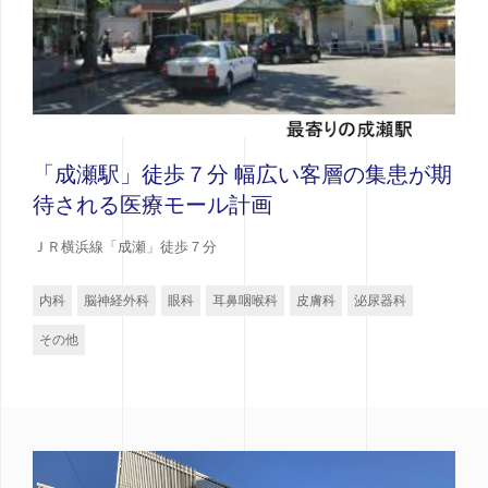
「成瀬駅」徒歩７分 幅広い客層の集患が期
待される医療モール計画
ＪＲ横浜線「成瀬」徒歩７分
内科
脳神経外科
眼科
耳鼻咽喉科
皮膚科
泌尿器科
その他