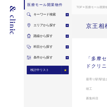
医療モール開業物件
TOP
>
医療モール開業
キーワード検索
京王相
エリアから探す
路線から探す
科目から探す
条件から探す
「多摩セ
ドクリニ
検討中リスト
最寄り駅/駅徒
竣工
募集科目