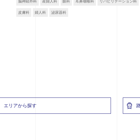
脳神経外科
産婦人科
眼科
耳鼻咽喉科
リバビリテーション科
皮膚科
婦人科
泌尿器科
エリアから探す