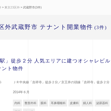
件
>
東京23区外
> 武蔵野市(3件)
3区外武蔵野市 テナント開業物件
(3件)
駅」徒歩２分 人気エリアに建つオシャレビル
ナント物件
歩
ＪＲ中央線「吉祥寺」徒歩２分／京王井の頭線「吉祥寺」徒歩２分
2014年６月
内科
整形外科
眼科
耳鼻咽喉科
皮膚科
婦人科
泌尿器科