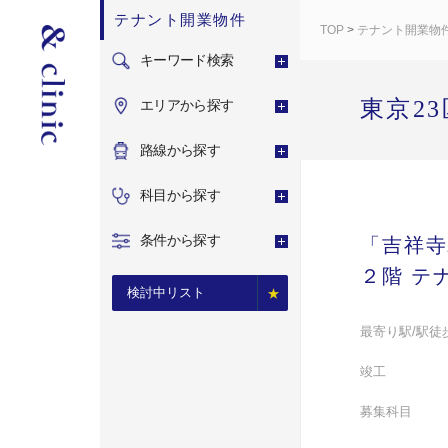
テナント開業物件
TOP
>
テナント開業物
キーワード検索
東京2
エリアから探す
路線から探す
科目から探す
条件から探す
「吉祥寺
２階 テ
検討中リスト
最寄り駅/駅徒
竣工
募集科目