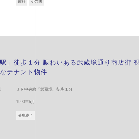
歯科
その他
駅」徒歩１分 賑わいある武蔵境通り商店街 
なテナント物件
歩
ＪＲ中央線「武蔵境」徒歩１分
1990年5月
募集終了