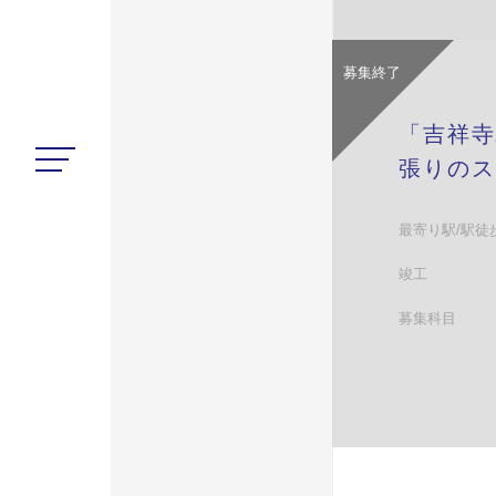
募集終了
「吉祥寺
張りのス
最寄り駅/駅徒
竣工
募集科目