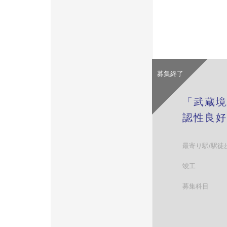
募集終了
「武蔵境
認性良好
最寄り駅/駅徒
竣工
募集科目