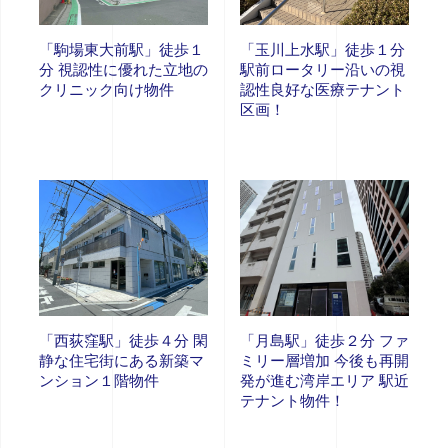
「駒場東大前駅」徒歩１
「玉川上水駅」徒歩１分
分 視認性に優れた立地の
駅前ロータリー沿いの視
クリニック向け物件
認性良好な医療テナント
区画！
「西荻窪駅」徒歩４分 閑
「月島駅」徒歩２分 ファ
静な住宅街にある新築マ
ミリー層増加 今後も再開
ンション１階物件
発が進む湾岸エリア 駅近
テナント物件！