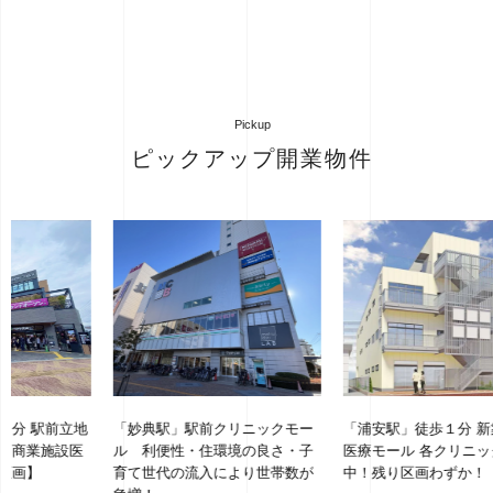
Pickup
ピックアップ開業物件
地
「妙典駅」駅前クリニックモー
「浦安駅」徒歩１分 新築都市型
医
ル 利便性・住環境の良さ・子
医療モール 各クリニック盛業
育て世代の流入により世帯数が
中！残り区画わずか！