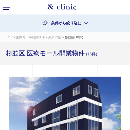
条件から絞り込む
TOP
>
医療モール開業物件
>
東京23区
> 杉並区(18件)
杉並区 医療モール開業物件
(18件)