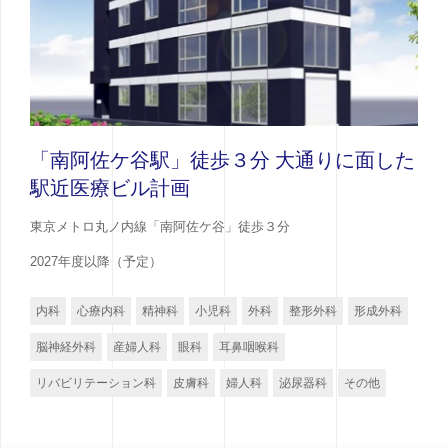
「南阿佐ケ谷駅」徒歩３分 大通りに面した
駅近医療ビル計画
東京メトロ丸ノ内線「南阿佐ケ谷」徒歩３分
2027年度以降（予定）
内科
心療内科
精神科
小児科
外科
整形外科
形成外科
脳神経外科
産婦人科
眼科
耳鼻咽喉科
リバビリテーション科
皮膚科
婦人科
泌尿器科
その他