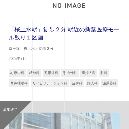
「桜上水駅」徒歩２分 駅近の新築医療モー
ル残り１区画！
京王線「桜上水」徒歩２分
2025年7月
心療内科
精神科
整形外科
形成外科
産婦人科
眼科
耳鼻咽喉科
リバビリテーション科
皮膚科
婦人科
泌尿器科
募集終了