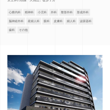
京王井の頭線「久我山」徒歩１分
心療内科
精神科
小児科
外科
整形外科
形成外科
脳神経外科
産婦人科
眼科
皮膚科
婦人科
泌尿器科
歯科
その他