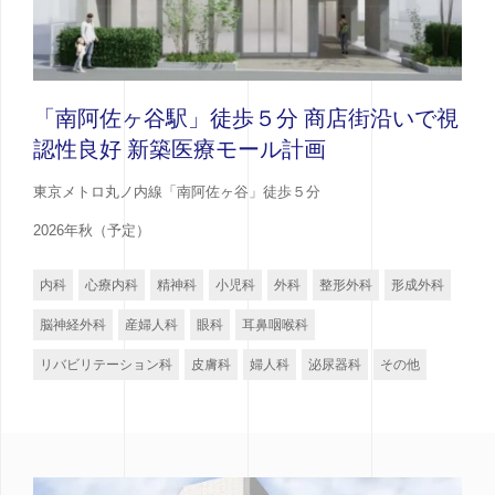
「南阿佐ヶ谷駅」徒歩５分 商店街沿いで視
認性良好 新築医療モール計画
東京メトロ丸ノ内線「南阿佐ヶ谷」徒歩５分
2026年秋（予定）
内科
心療内科
精神科
小児科
外科
整形外科
形成外科
脳神経外科
産婦人科
眼科
耳鼻咽喉科
リバビリテーション科
皮膚科
婦人科
泌尿器科
その他