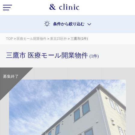
条件から絞り込む
TOP
>
医療モール開業物件
>
東京23区外
> 三鷹市(1件)
三鷹市 医療モール開業物件
(1件)
募集終了