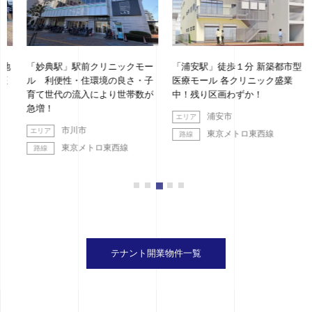
地
「妙典駅」駅前クリニックモー
「浦安駅」徒歩１分 新築都市型
ル 利便性・住環境の良さ・子
医療モール 各クリニック盛業
育て世代の流入により世帯数が
中！残り区画わずか！
急増！
浦安市
市川市
東京メトロ東西線
東京メトロ東西線
テナント開業物件一覧