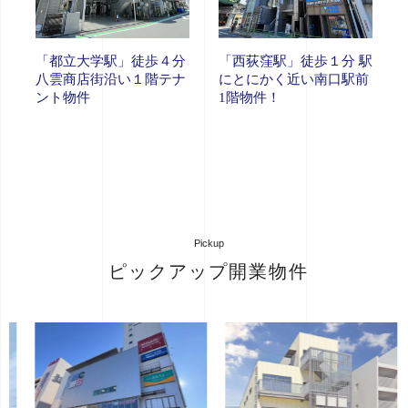
「都立大学駅」徒歩４分
「西荻窪駅」徒歩１分 駅
八雲商店街沿い１階テナ
にとにかく近い南口駅前
ント物件
1階物件！
Pickup
ピックアップ開業物件