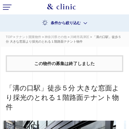
条件から絞り込む
TOP
>
テナント開業物件
>
神奈川県その他
>
川崎市高津区
> 「溝の口駅」徒歩５
分 大きな窓面より採光のとれる１階路面テナント物件
この物件の募集は終了しました
「溝の口駅」徒歩５分 大きな窓面よ
り採光のとれる１階路面テナント物
件