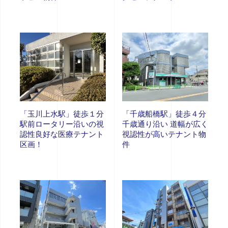
「玉川上水駅」徒歩１分
「千歳船橋駅」徒歩４分
駅前ロータリー沿いの視
千歳通り沿い 道幅が広く
認性良好な医療テナント
視認性が高いテナント物
区画！
件