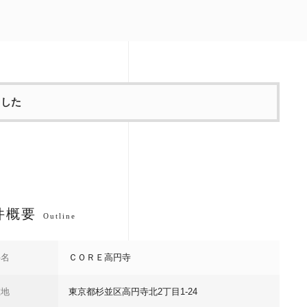
ました
件概要
Outline
件名
ＣＯＲＥ高円寺
在地
東京都杉並区高円寺北2丁目1-24