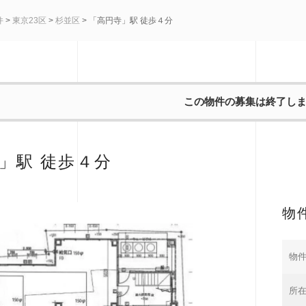
件
>
東京23区
>
杉並区
> 「高円寺」駅 徒歩４分
この物件の募集は終了し
」駅 徒歩４分
物
物
所