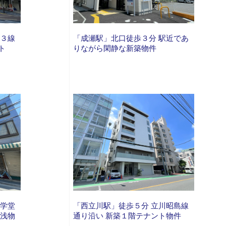
 ３線
「成瀬駅」北口徒歩３分 駅近であ
ト
りながら閑静な新築物件
哲学堂
「西立川駅」徒歩５分 立川昭島線
築浅物
通り沿い 新築１階テナント物件