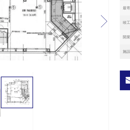
最寄
竣
開
施