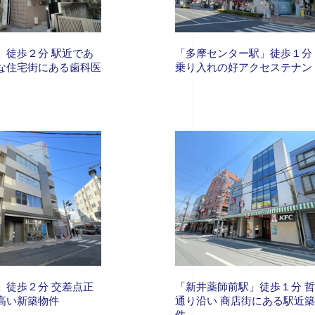
」徒歩２分 駅近であ
「多摩センター駅」徒歩１分
な住宅街にある歯科医
乗り入れの好アクセステナン
」徒歩２分 交差点正
「新井薬師前駅」徒歩１分 
高い新築物件
通り沿い 商店街にある駅近
件