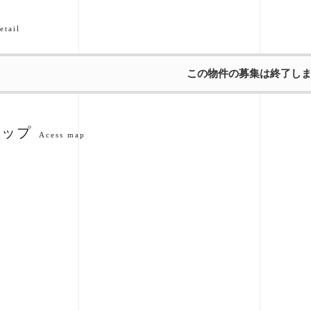
etail
この物件の募集は終了し
マップ
Acess map