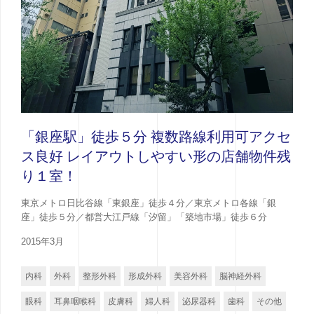
「銀座駅」徒歩５分 複数路線利用可アクセ
ス良好 レイアウトしやすい形の店舗物件残
り１室！
東京メトロ日比谷線「東銀座」徒歩４分／東京メトロ各線「銀
座」徒歩５分／都営大江戸線「汐留」「築地市場」徒歩６分
2015年3月
内科
外科
整形外科
形成外科
美容外科
脳神経外科
眼科
耳鼻咽喉科
皮膚科
婦人科
泌尿器科
歯科
その他